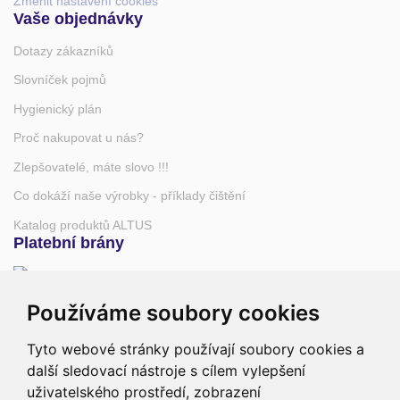
Změnit nastavení cookies
Vaše objednávky
Dotazy zákazníků
Slovníček pojmů
Hygienický plán
Proč nakupovat u nás?
Zlepšovatelé, máte slovo !!!
Co dokáží naše výrobky - příklady čištění
Katalog produktů ALTUS
Platební brány
Používáme soubory cookies
Tyto webové stránky používají soubory cookies a
další sledovací nástroje s cílem vylepšení
uživatelského prostředí, zobrazení