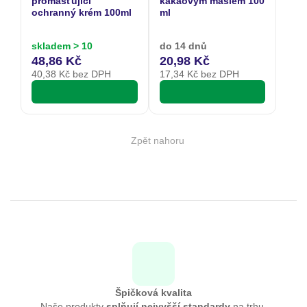
promašťující
kakaovým máslem 100
ochranný krém 100ml
ml
skladem > 10
do 14 dnů
48,86 Kč
20,98 Kč
40,38
Kč bez DPH
17,34
Kč bez DPH
Zpět nahoru
Špičková kvalita
Naše produkty
splňují nejvyšší standardy
na trhu.