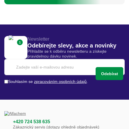
Newsletter
1
Odebírejte slevy, akce a novinky
Přihlašte se k odběru newsletteru a získejte
pravidelnou dávku novinek.
Odebírat
Souhlasím se
zpracováním osobních údajů
.
+420 724 538 635
Zákaznický servis (dotazy ohledně objednávek)