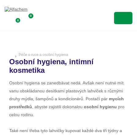
0
0
Péče o ruce a osobní hygiena
Osobní hygiena, intimní
kosmetika
Osobní hygiena se zanedbávat nedá. Avšak není nutné mít
vanu obskládanou desítkami plastových lahviček s různými
druhy mýdla, šampónů a kondicionérů. Postačí pár
mycích
prostředků
, abyste zajistili dokonalou
osobní hygienu
pro
celou rodinu.
Také není třeba tyto lahvičky kupovat každé dva tři týdny a