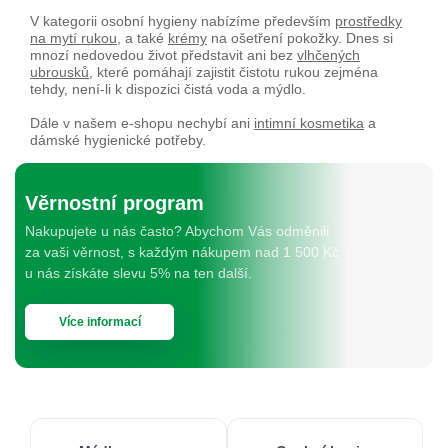
V kategorii osobní hygieny nabízíme především
prostředky
na mytí rukou
, a také
krémy
na ošetření pokožky. Dnes si
mnozí nedovedou život představit ani bez
vlhčených
ubrousků
, které pomáhají zajistit čistotu rukou zejména
tehdy, není-li k dispozici čistá voda a mýdlo.
Dále v našem e-shopu nechybí ani
intimní kosmetika
a
dámské hygienické potřeby.
Věrnostní program
Nakupujete u nás často? Abychom Vás odměnili
za vaši věrnost, s každým nákupem nad 1 500 Kč
u nás získáte slevu 5% na ten další.
Více informací