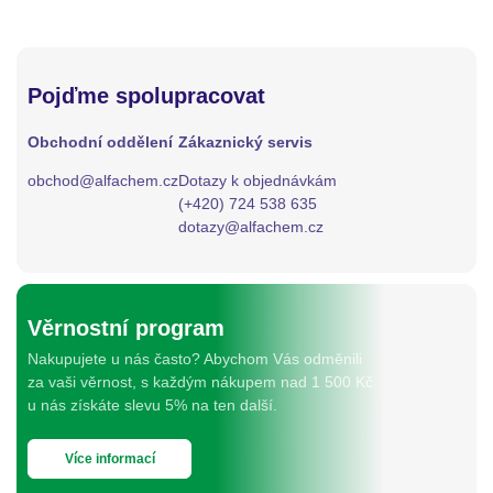
Pojďme spolupracovat
Obchodní oddělení
Zákaznický servis
obchod@alfachem.cz
Dotazy k objednávkám
(+420) 724 538 635
dotazy@alfachem.cz
Věrnostní program
Nakupujete u nás často? Abychom Vás odměnili
za vaši věrnost, s každým nákupem nad 1 500 Kč
u nás získáte slevu 5% na ten další.
Více informací