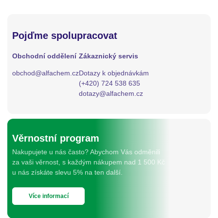
Pojďme spolupracovat
Obchodní oddělení
Zákaznický servis
obchod@alfachem.cz
Dotazy k objednávkám
(+420) 724 538 635
dotazy@alfachem.cz
Věrnostní program
Nakupujete u nás často? Abychom Vás odměnili
za vaši věrnost, s každým nákupem nad 1 500 Kč
u nás získáte slevu 5% na ten další.
Více informací