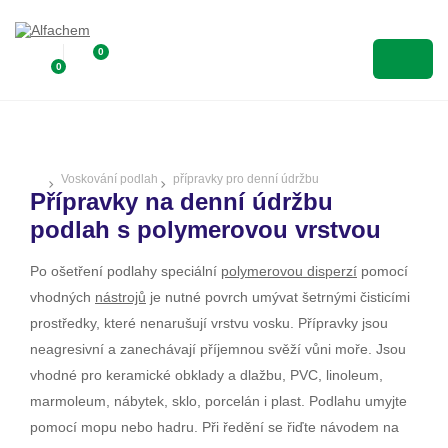
0
0
Voskování podlah
přípravky pro denní údržbu
Přípravky na denní údržbu
podlah s polymerovou vrstvou
Po ošetření podlahy speciální
polymerovou disperzí
pomocí
vhodných
nástrojů
je nutné povrch umývat šetrnými čisticími
prostředky, které nenarušují vrstvu vosku. Přípravky jsou
neagresivní a zanechávají příjemnou svěží vůni moře. Jsou
vhodné pro keramické obklady a dlažbu, PVC, linoleum,
marmoleum, nábytek, sklo, porcelán i plast. Podlahu umyjte
pomocí mopu nebo hadru. Při ředění se řiďte návodem na