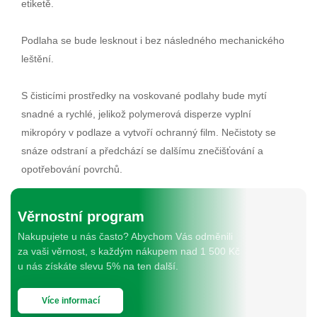
etiketě.
Podlaha se bude lesknout i bez následného mechanického
leštění.
S čisticími prostředky na voskované podlahy bude mytí
snadné a rychlé, jelikož polymerová disperze vyplní
mikropóry v podlaze a vytvoří ochranný film. Nečistoty se
snáze odstraní a předchází se dalšímu znečišťování a
opotřebování povrchů.
Věrnostní program
Nakupujete u nás často? Abychom Vás odměnili
za vaši věrnost, s každým nákupem nad 1 500 Kč
u nás získáte slevu 5% na ten další.
Více informací