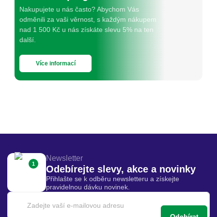
Nakupujete u nás často? Abychom Vás
odměnili za vaši věrnost, s každým nákupem
nad 1 500 Kč u nás získáte slevu 5% na ten
další.
Více informací
Newsletter
1
Odebírejte slevy, akce a novinky
Přihlašte se k odběru newsletteru a získejte
pravidelnou dávku novinek.
Odebírat