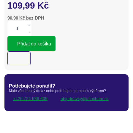
109,99
Kč
90,90
Kč bez DPH
+
-
Přidat do košíku
Potřebujete poradit?
Máte všeobecný dotaz nebo potřebujete pomoct s výběrem?
+420 724 538 635
objednavky@alfachem.cz