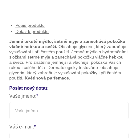
Popis produktu
Dotaz k produktu
Jemné tekuté mýdlo, šetrně myje a zanechává pokožku
vláčně hebkou a svěží.
Obsahuje glycerin, který zabraňuje
vysušování i při častém použití. Jemné mýdlo s hydratačními
složkami šetrně myje a zanechává pokožku vláčně hebkou
a svěží. Pro znatelně jemnější a vláčnější pokožku Vašich
rukou i celého těla. Dermatologicky testováno. obsahuje
glycerin, který zabraňuje vysušování pokožky i při častém
použití.
Květinová parfemace.
Poslat nový dotaz
Vaše jméno:
Váš e-mail: