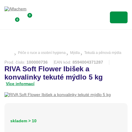
0
0
Péče o ruce a osobní hygiena
Mýdla
Tekutá a pěnová mýdla
Prod. číslo:
100000736
EAN kód:
8594004371287
RIVA Soft Flower Ibišek a
konvalinky tekuté mýdlo 5 kg
Více informací
skladem > 10