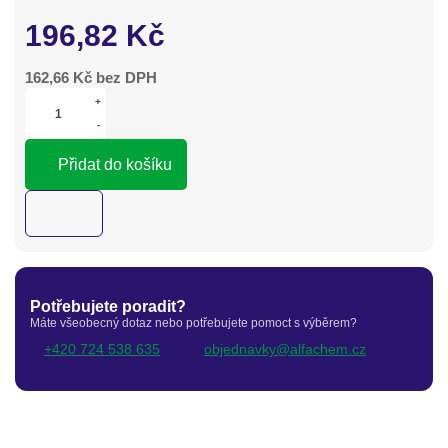
196,82
Kč
162,66
Kč bez DPH
+
-
Přidat do košíku
Potřebujete poradit?
Máte všeobecný dotaz nebo potřebujete pomoct s výběrem?
+420 724 538 635
objednavky@alfachem.cz