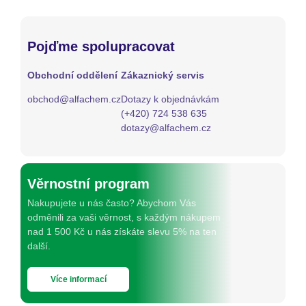
Pojďme spolupracovat
Obchodní oddělení
Zákaznický servis
obchod@alfachem.cz
Dotazy k objednávkám
(+420) 724 538 635
dotazy@alfachem.cz
Věrnostní program
Nakupujete u nás často? Abychom Vás
odměnili za vaši věrnost, s každým nákupem
nad 1 500 Kč u nás získáte slevu 5% na ten
další.
Více informací