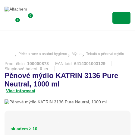
0
0
Péče o ruce a osobní hygiena
Mýdla
Tekutá a pěnová mýdla
Prod. číslo:
100000873
EAN kód:
6414301003129
Skupinové balení:
6 ks
Pěnové mýdlo KATRIN 3136 Pure
Neutral, 1000 ml
Více informací
skladem > 10