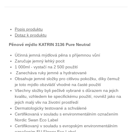
Popis produktu
Dotaz k produktu
Pěnové mýdlo KATRIN 3136 Pure Neutral
Účinná jemná mýdlová pěna s příjemnou vůní
Zaručuje jemný lehký pocit
1 000ml - vystačí na 2 500 použití
Zanecháva ruky jemné a hydratované
Obsahuje jemné složky pro citlivou pokožku, díky čemuž
je toto mýdlo obzvlášť vhodné na časté použití
Všechny složky byli pečlivě vybrané s důrazem na jejich
kvalitu, vzhledem ke specifickému použití, rovněž jako na
jejich malý vliv na životní prostředí
Dermatologicky testované a schválené
Certifikovaná v souladu s environmentálním označením
Nordic Swan Eco Label
Certifikovaný v souladu s evropským environmentálním
označením EU Flower Eco Label