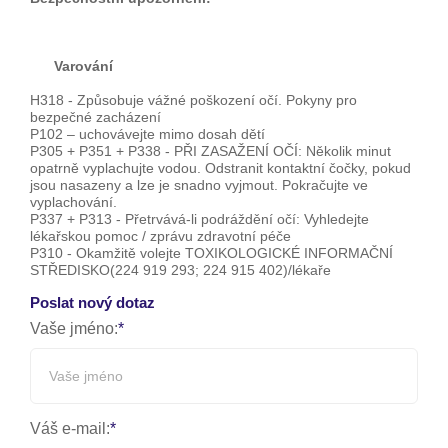
Varování
H318 - Způsobuje vážné poškození očí. Pokyny pro
bezpečné zacházení
P102 – uchovávejte mimo dosah dětí
P305 + P351 + P338 - PŘI ZASAŽENÍ OČÍ: Několik minut
opatrně vyplachujte vodou. Odstranit kontaktní čočky, pokud
jsou nasazeny a lze je snadno vyjmout. Pokračujte ve
vyplachování.
P337 + P313 - Přetrvává-li podráždění očí: Vyhledejte
lékařskou pomoc / zprávu zdravotní péče
P310 - Okamžitě volejte TOXIKOLOGICKÉ INFORMAČNÍ
STŘEDISKO(224 919 293; 224 915 402)/lékaře
Poslat nový dotaz
Vaše jméno:
Váš e-mail: