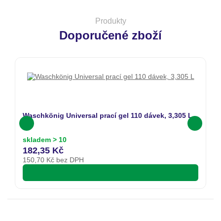
Produkty
Doporučené zboží
Waschkönig Universal prací gel 110 dávek, 3,305 L
AV
skladem > 10
s
182,35 Kč
3
150,70
Kč bez DPH
2