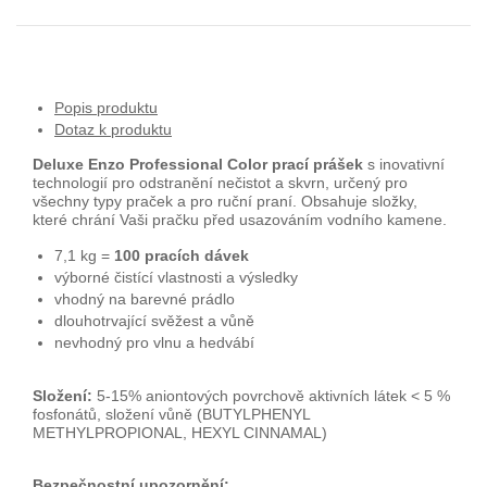
Popis produktu
Dotaz k produktu
Deluxe Enzo Professional Color prací prášek
s inovativní
technologií pro odstranění nečistot a skvrn, určený pro
všechny typy praček a pro ruční praní. Obsahuje složky,
které chrání Vaši pračku před usazováním vodního kamene.
7,1 kg =
100 pracích dávek
výborné čistící vlastnosti a výsledky
vhodný na barevné prádlo
dlouhotrvající svěžest a vůně
nevhodný pro vlnu a hedvábí
Složení:
5-15% aniontových povrchově aktivních látek < 5 %
fosfonátů, složení vůně (BUTYLPHENYL
METHYLPROPIONAL, HEXYL CINNAMAL)
Bezpečnostní upozornění: