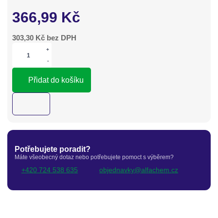
366,99
Kč
303,30
Kč bez DPH
+
-
Přidat do košíku
Potřebujete poradit?
Máte všeobecný dotaz nebo potřebujete pomoct s výběrem?
+420 724 538 635
objednavky@alfachem.cz