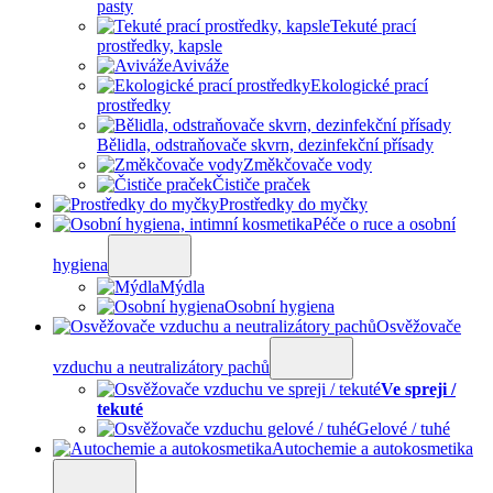
pasty
Tekuté prací
prostředky, kapsle
Aviváže
Ekologické prací
prostředky
Bělidla, odstraňovače skvrn, dezinfekční přísady
Změkčovače vody
Čističe praček
Prostředky do myčky
Péče o ruce a osobní
hygiena
Mýdla
Osobní hygiena
Osvěžovače
vzduchu a neutralizátory pachů
Ve spreji /
tekuté
Gelové / tuhé
Autochemie a autokosmetika