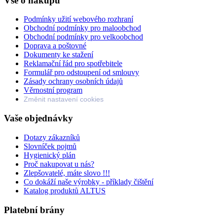
Vše o nákupu
Podmínky užití webového rozhraní
Obchodní podmínky pro maloobchod
Obchodní podmínky pro velkoobchod
Doprava a poštovné
Dokumenty ke stažení
Reklamační řád pro spotřebitele
Formulář pro odstoupení od smlouvy
Zásady ochrany osobních údajů
Věrnostní program
Změnit nastavení cookies
Vaše objednávky
Dotazy zákazníků
Slovníček pojmů
Hygienický plán
Proč nakupovat u nás?
Zlepšovatelé, máte slovo !!!
Co dokáží naše výrobky - příklady čištění
Katalog produktů ALTUS
Platební brány