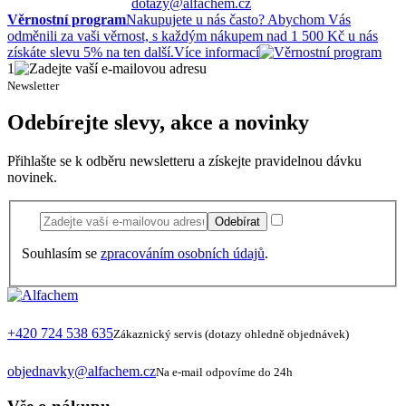
dotazy@alfachem.cz
Věrnostní program
Nakupujete u nás často? Abychom Vás
odměnili za vaši věrnost, s každým nákupem nad 1 500 Kč u nás
získáte slevu 5% na ten další.
Více informací
1
Newsletter
Odebírejte slevy, akce a novinky
Přihlašte se k odběru newsletteru a získejte pravidelnou dávku
novinek.
Odebírat
Souhlasím se
zpracováním osobních údajů
.
+420 724 538 635
Zákaznický servis (dotazy ohledně objednávek)
objednavky@alfachem.cz
Na e-mail odpovíme do 24h