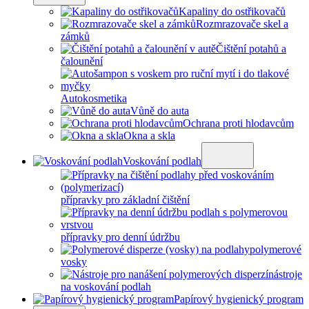
Kapaliny do ostřikovačů
Rozmrazovače skel a
zámků
Čištění potahů a
čalounění
Autokosmetika
Vůně do auta
Ochrana proti hlodavcům
Okna a skla
Voskování podlah
přípravky pro základní čištění
přípravky pro denní údržbu
polymerové
vosky
nástroje
na voskování podlah
Papírový hygienický program