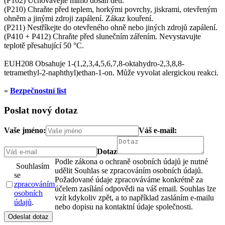
(P102) Uchovávejte mimo dosah dětí.
(P210) Chraňte před teplem, horkými povrchy, jiskrami, otevřeným
ohněm a jinými zdroji zapálení. Zákaz kouření.
(P211) Nestříkejte do otevřeného ohně nebo jiných zdrojů zapálení.
(P410 + P412) Chraňte před slunečním zářením. Nevystavujte
teplotě přesahující 50 °C.
EUH208 Obsahuje 1-(1,2,3,4,5,6,7,8-oktahydro-2,3,8,8-
tetramethyl-2-naphthyl)ethan-1-on. Může vyvolat alergickou reakci.
»
Bezpečnostní list
Poslat nový dotaz
Vaše jméno:
Váš e-mail:
Dotaz
Podle zákona o ochraně osobních údajů je nutné
Souhlasím
udělit Souhlas se zpracováním osobních údajů.
se
Požadované údaje zpracováváme konkrétně za
zpracováním
účelem zasílání odpovědi na váš email. Souhlas lze
osobních
vzít kdykoliv zpět, a to například zasláním e-mailu
údajů
.
nebo dopisu na kontaktní údaje společnosti.
Odeslat dotaz