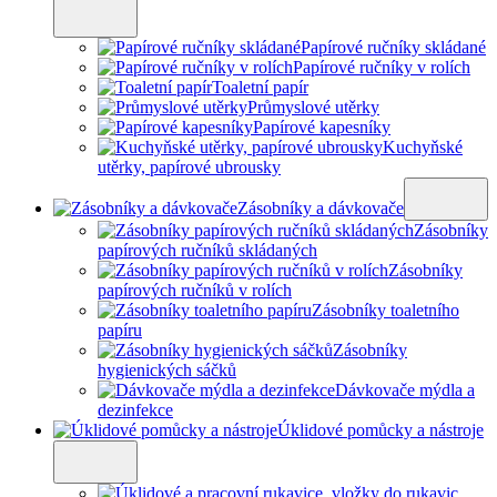
Papírové ručníky skládané
Papírové ručníky v rolích
Toaletní papír
Průmyslové utěrky
Papírové kapesníky
Kuchyňské
utěrky, papírové ubrousky
Zásobníky a dávkovače
Zásobníky
papírových ručníků skládaných
Zásobníky
papírových ručníků v rolích
Zásobníky toaletního
papíru
Zásobníky
hygienických sáčků
Dávkovače mýdla a
dezinfekce
Úklidové pomůcky a nástroje