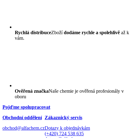
Rychlá distribuce
Zboží
dodáme rychle a spolehlivě
až k
vám.
Ověřená značka
Naše chemie je ověřená profesionály v
oboru
Pojďme spolupracovat
Obchodní oddělení
Zákaznický servis
obchod@alfachem.cz
Dotazy k objednávkám
(+420) 724 538 635