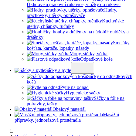
Úklidové a pracovní rukavice, vložky do rukavic
Hadry,
prachovky, utěrky, oprašovače
Kuchyňské
utěrky, chňapky, ručníky
Houbičky a
drátěnky
Smetáky,
košťata, kartáče, lopatky, násady
Mopy, stěrky, vědra
Odpadkové koše
Sáčky a pytle
Sáčky do odpadkových
košů
Pytle na odpad
Hygienické sáčky
Sáčky a fólie na
potraviny, tašky
Obalový materiál
Masážní
přípravky, jednorázová prostěradla