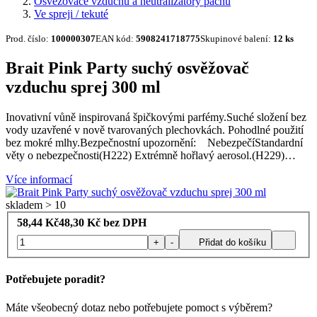
Osvěžovače vzduchu a neutralizátory pachů
Ve spreji / tekuté
Prod. číslo:
100000307
EAN kód:
5908241718775
Skupinové balení:
12 ks
Brait Pink Party suchý osvěžovač
vzduchu sprej 300 ml
Inovativní vůně inspirovaná špičkovými parfémy.Suché složení bez
vody uzavřené v nově tvarovaných plechovkách. Pohodlné použití
bez mokré mlhy.Bezpečnostní upozornění: NebezpečíStandardní
věty o nebezpečnosti(H222) Extrémně hořlavý aerosol.(H229)…
Více informací
skladem > 10
58,44
Kč
48,30
Kč bez DPH
+
-
Přidat do košíku
Potřebujete poradit?
Máte všeobecný dotaz nebo potřebujete pomoct s výběrem?