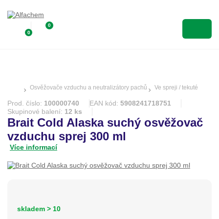
0
0
Osvěžovače vzduchu a neutralizátory pachů
Ve spreji / tekuté
Prod. číslo:
100000740
EAN kód:
5908241718751
Skupinové balení:
12 ks
Brait Cold Alaska suchý osvěžovač
vzduchu sprej 300 ml
Více informací
skladem > 10