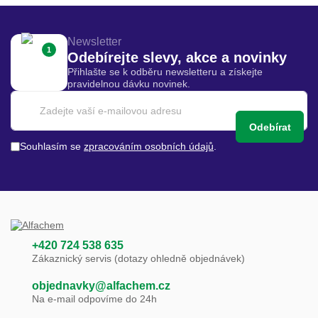
Newsletter
1
Odebírejte slevy, akce a novinky
Přihlašte se k odběru newsletteru a získejte
pravidelnou dávku novinek.
Odebírat
Souhlasím se
zpracováním osobních údajů
.
+420 724 538 635
Zákaznický servis (dotazy ohledně objednávek)
objednavky@alfachem.cz
Na e-mail odpovíme do 24h