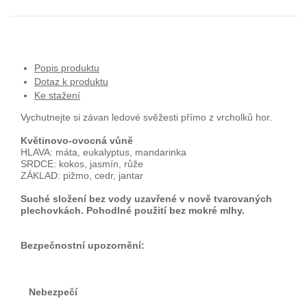
Popis produktu
Dotaz k produktu
Ke stažení
Vychutnejte si závan ledové svěžesti přímo z vrcholků hor.
Květinovo-ovocná vůně
HLAVA: máta, eukalyptus, mandarinka
SRDCE: kokos, jasmín, růže
ZÁKLAD: pižmo, cedr, jantar
Suché složení bez vody uzavřené v nově tvarovaných
plechovkách. Pohodlné použití bez mokré mlhy.
Bezpečnostní upozornění:
Nebezpečí