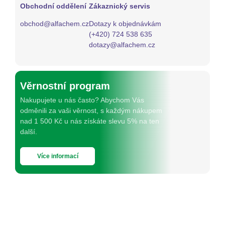
Obchodní oddělení
Zákaznický servis
obchod@alfachem.cz
Dotazy k objednávkám
(+420) 724 538 635
dotazy@alfachem.cz
Věrnostní program
Nakupujete u nás často? Abychom Vás
odměnili za vaši věrnost, s každým nákupem
nad 1 500 Kč u nás získáte slevu 5% na ten
další.
Více informací