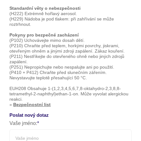
Standardní věty o nebezpečnosti
(H222) Extrémně hořlavý aerosol.
(H229) Nádoba je pod tlakem: při zahřívání se může
roztrhnout.
Pokyny pro bezpečné zacházení
(P102) Uchovávejte mimo dosah dětí.
(P210) Chraňte před teplem, horkými povrchy, jiskrami,
otevřeným ohněm a jinými zdroji zapálení. Zákaz kouření.
(P211) Nestříkejte do otevřeného ohně nebo jiných zdrojů
zapálení.
(P251) Nepropichujte nebo nespalujte ani po použití.
(P410 + P412) Chraňte před slunečním zářením.
Nevystavujte teplotě přesahující 50 °C.
EUH208 Obsahuje 1-(1,2,3,4,5,6,7,8-oktahydro-2,3,8,8-
tetramethyl-2-naphthyl)ethan-1-on. Může vyvolat alergickou
reakci.
»
Bezpečnostní list
Poslat nový dotaz
Vaše jméno: