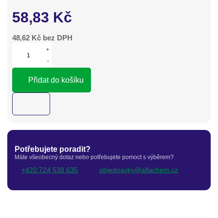
58,83
Kč
48,62
Kč bez DPH
+
-
Přidat do košíku
Potřebujete poradit?
Máte všeobecný dotaz nebo potřebujete pomoct s výběrem?
+420 724 538 635
objednavky@alfachem.cz