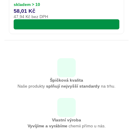
skladem > 10
s
58,01 Kč
6
47,94
Kč bez DPH
5
Špičková kvalita
Naše produkty
splňují nejvyšší standardy
na trhu.
Vlastní výroba
Vyvíjíme a vyrábíme
chemii přímo u nás.