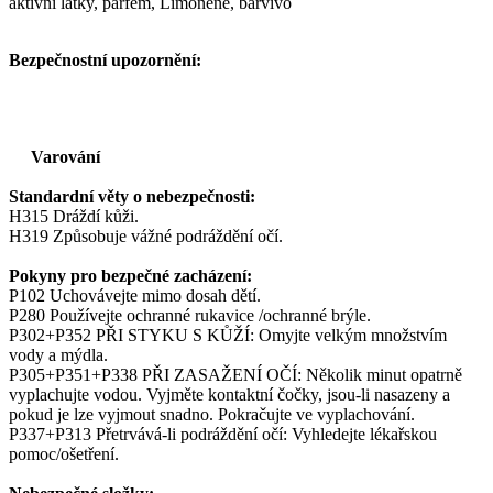
aktivní látky, parfém, Limonene, barvivo
Bezpečnostní upozornění:
Varování
Standardní věty o nebezpečnosti:
H315 Dráždí kůži.
H319 Způsobuje vážné podráždění očí.
Pokyny pro bezpečné zacházení:
P102 Uchovávejte mimo dosah dětí.
P280 Používejte ochranné rukavice /ochranné brýle.
P302+P352 PŘI STYKU S KŮŽÍ: Omyjte velkým množstvím
vody a mýdla.
P305+P351+P338 PŘI ZASAŽENÍ OČÍ: Několik minut opatrně
vyplachujte vodou. Vyjměte kontaktní čočky, jsou-li nasazeny a
pokud je lze vyjmout snadno. Pokračujte ve vyplachování.
P337+P313 Přetrvává-li podráždění očí: Vyhledejte lékařskou
pomoc/ošetření.