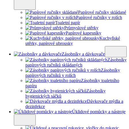
Papírové ručníky skládané
Papírové ručníky v rolích
Toaletní papír
Průmyslové utěrky
Papírové kapesníky
Kuchyňské
utěrky, papírové ubrousky
Zásobníky a dávkovače
Zásobníky
papírových ručníků skládaných
Zásobníky
papírových ručníků v rolích
Zásobníky toaletního
papíru
Zásobníky
hygienických sáčků
Dávkovače mýdla a
dezinfekce
Úklidové pomůcky a nástroje