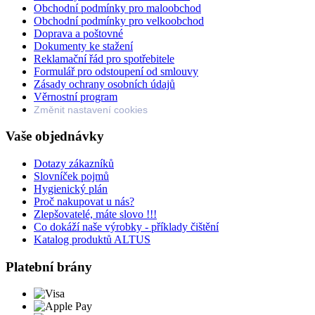
Obchodní podmínky pro maloobchod
Obchodní podmínky pro velkoobchod
Doprava a poštovné
Dokumenty ke stažení
Reklamační řád pro spotřebitele
Formulář pro odstoupení od smlouvy
Zásady ochrany osobních údajů
Věrnostní program
Změnit nastavení cookies
Vaše objednávky
Dotazy zákazníků
Slovníček pojmů
Hygienický plán
Proč nakupovat u nás?
Zlepšovatelé, máte slovo !!!
Co dokáží naše výrobky - příklady čištění
Katalog produktů ALTUS
Platební brány