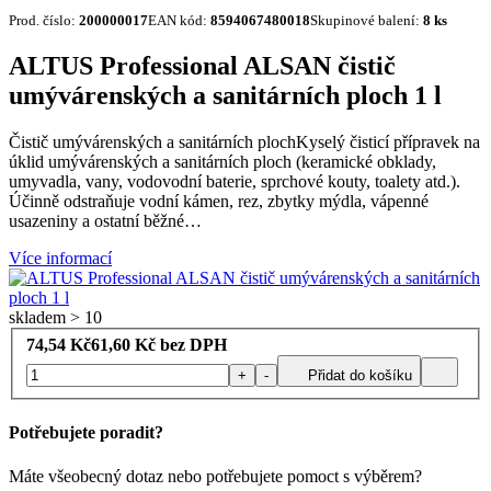
Prod. číslo:
200000017
EAN kód:
8594067480018
Skupinové balení:
8 ks
ALTUS Professional ALSAN čistič
umývárenských a sanitárních ploch 1 l
Čistič umývárenských a sanitárních plochKyselý čisticí přípravek na
úklid umývárenských a sanitárních ploch (keramické obklady,
umyvadla, vany, vodovodní baterie, sprchové kouty, toalety atd.).
Účinně odstraňuje vodní kámen, rez, zbytky mýdla, vápenné
usazeniny a ostatní běžné…
Více informací
skladem > 10
74,54
Kč
61,60
Kč bez DPH
+
-
Přidat do košíku
Potřebujete poradit?
Máte všeobecný dotaz nebo potřebujete pomoct s výběrem?