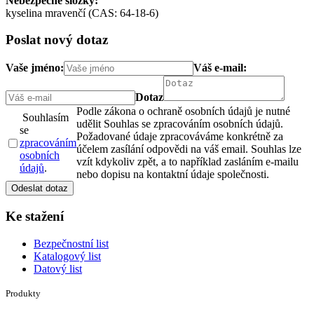
Nebezpečné složky:
kyselina mravenčí (CAS: 64-18-6)
Poslat nový dotaz
Vaše jméno:
Váš e-mail:
Dotaz
Podle zákona o ochraně osobních údajů je nutné
Souhlasím
udělit Souhlas se zpracováním osobních údajů.
se
Požadované údaje zpracováváme konkrétně za
zpracováním
účelem zasílání odpovědi na váš email. Souhlas lze
osobních
vzít kdykoliv zpět, a to například zasláním e-mailu
údajů
.
nebo dopisu na kontaktní údaje společnosti.
Odeslat dotaz
Ke stažení
Bezpečnostní list
Katalogový list
Datový list
Produkty