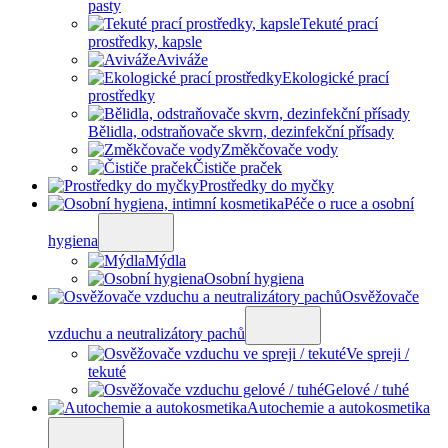
pasty
Tekuté prací
prostředky, kapsle
Aviváže
Ekologické prací
prostředky
Bělidla, odstraňovače skvrn, dezinfekční přísady
Změkčovače vody
Čističe praček
Prostředky do myčky
Péče o ruce a osobní
hygiena
Mýdla
Osobní hygiena
Osvěžovače
vzduchu a neutralizátory pachů
Ve spreji /
tekuté
Gelové / tuhé
Autochemie a autokosmetika