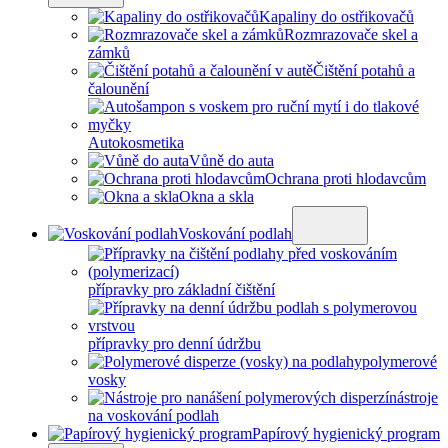
Kapaliny do ostřikovačů
Rozmrazovače skel a
zámků
Čištění potahů a
čalounění
Autokosmetika
Vůně do auta
Ochrana proti hlodavcům
Okna a skla
Voskování podlah
přípravky pro základní čištění
přípravky pro denní údržbu
polymerové
vosky
nástroje
na voskování podlah
Papírový hygienický program