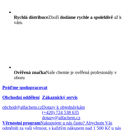
Rychlá distribuce
Zboží
dodáme rychle a spolehlivě
až k
vám.
Ověřená značka
Naše chemie je ověřená profesionály v
oboru
Pojďme spolupracovat
Obchodní oddělení
Zákaznický servis
obchod@alfachem.cz
Dotazy k objednávkám
(+420) 724 538 635
dotazy@alfachem.cz
Věrnostní program
Nakupujete u nás často? Abychom Vás
odměnili za vaši věrnost, s každým nákupem nad 1 500 Kč u nás