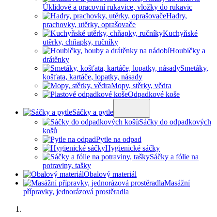
Úklidové a pracovní rukavice, vložky do rukavic
Hadry,
prachovky, utěrky, oprašovače
Kuchyňské
utěrky, chňapky, ručníky
Houbičky a
drátěnky
Smetáky,
košťata, kartáče, lopatky, násady
Mopy, stěrky, vědra
Odpadkové koše
Sáčky a pytle
Sáčky do odpadkových
košů
Pytle na odpad
Hygienické sáčky
Sáčky a fólie na
potraviny, tašky
Obalový materiál
Masážní
přípravky, jednorázová prostěradla