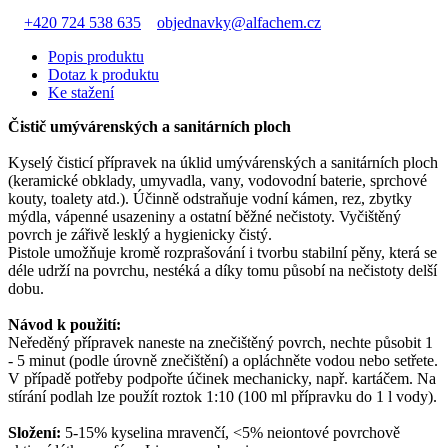
+420 724 538 635
objednavky@alfachem.cz
Popis produktu
Dotaz k produktu
Ke stažení
Čistič umývárenských a sanitárních ploch
Kyselý čisticí přípravek na úklid umývárenských a sanitárních ploch
(keramické obklady, umyvadla, vany, vodovodní baterie, sprchové
kouty, toalety atd.). Účinně odstraňuje vodní kámen, rez, zbytky
mýdla, vápenné usazeniny a ostatní běžné nečistoty. Vyčištěný
povrch je zářivě lesklý a hygienicky čistý.
Pistole umožňuje kromě rozprašování i tvorbu stabilní pěny, která se
déle udrží na povrchu, nestéká a díky tomu působí na nečistoty delší
dobu.
Návod k použití:
Neředěný přípravek naneste na znečištěný povrch, nechte působit 1
- 5 minut (podle úrovně znečištění) a opláchněte vodou nebo setřete.
V případě potřeby podpořte účinek mechanicky, např. kartáčem. Na
stírání podlah lze použít roztok 1:10 (100 ml přípravku do 1 l vody).
Složení:
5-15% kyselina mravenčí, <5% neiontové povrchově