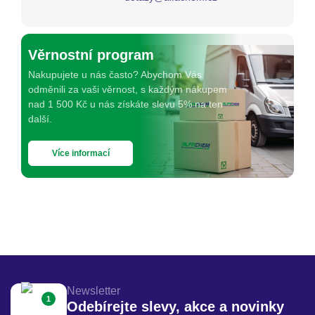
Věrnostní program
Nakupujete u nás často? Abychom Vás
odměnili za vaši věrnost, s každým nákupem
nad 1 500 Kč u nás získáte slevu 5% na ten
další.
Více informací
Newsletter
1
Odebírejte slevy, akce a novinky