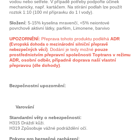
vodou nebo setřete. V případě potřeby podpořte účinek
mechanicky, např. kartáčem. Na stírání podlah lze použít
roztok 1:10 (100 ml přípravku do 1 l vody).
Složení:
5-15% kyselina mravenčí, <5% neiontové
povrchově aktivní látky, parfém, Limonene, barvivo
UPOZORNĚNÍ:
Přeprava tohoto produktu podléhá
ADR
(Evropská dohoda o mezinárodní silniční přepravě
Dodání je tedy možné
pouze
nebezpečných věcí)
.
prostřednictvím přepravní společnosti Toptrans v režimu
ADR, osobní odběr, případně doprava naší vlastní
přepravou (dle dohody)
.
Bezpečnostní upozornění:
Varování
Standardní věty o nebezpečnosti:
H315 Dráždí kůži.
H319 Způsobuje vážné podráždění očí.
Pokyny pro bezpečné zacházení: