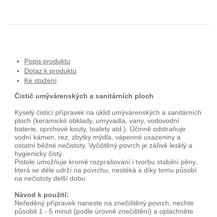
Popis produktu
Dotaz k produktu
Ke stažení
Čistič umývárenských a sanitárních ploch
Kyselý čisticí přípravek na úklid umývárenských a sanitárních
ploch (keramické obklady, umyvadla, vany, vodovodní
baterie, sprchové kouty, toalety atd.). Účinně odstraňuje
vodní kámen, rez, zbytky mýdla, vápenné usazeniny a
ostatní běžné nečistoty. Vyčištěný povrch je zářivě lesklý a
hygienicky čistý.
Pistole umožňuje kromě rozprašování i tvorbu stabilní pěny,
která se déle udrží na povrchu, nestéká a díky tomu působí
na nečistoty delší dobu.
Návod k použití:
Neředěný přípravek naneste na znečištěný povrch, nechte
působit 1 - 5 minut (podle úrovně znečištění) a opláchněte