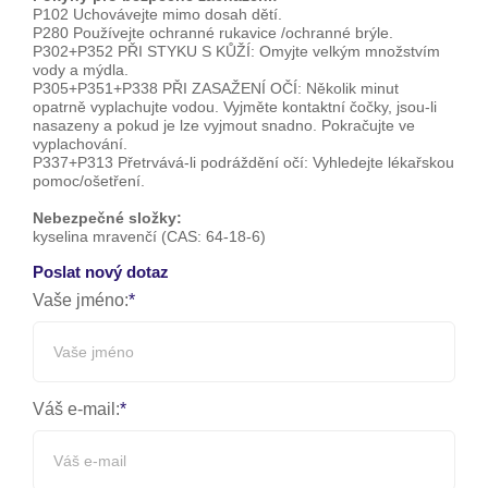
P102 Uchovávejte mimo dosah dětí.
P280 Používejte ochranné rukavice /ochranné brýle.
P302+P352 PŘI STYKU S KŮŽÍ: Omyjte velkým množstvím
vody a mýdla.
P305+P351+P338 PŘI ZASAŽENÍ OČÍ: Několik minut
opatrně vyplachujte vodou. Vyjměte kontaktní čočky, jsou-li
nasazeny a pokud je lze vyjmout snadno. Pokračujte ve
vyplachování.
P337+P313 Přetrvává-li podráždění očí: Vyhledejte lékařskou
pomoc/ošetření.
Nebezpečné složky:
kyselina mravenčí (CAS: 64-18-6)
Poslat nový dotaz
Vaše jméno:
Váš e-mail: