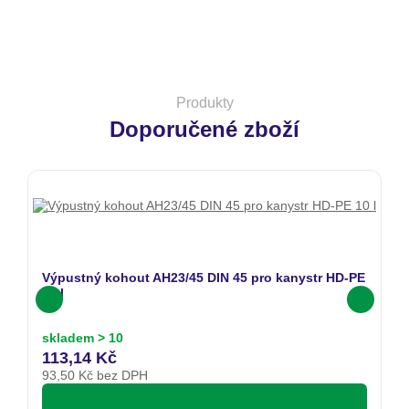
Produkty
Doporučené zboží
Výpustný kohout AH23/45 DIN 45 pro kanystr HD-PE
D
10 l
L
skladem > 10
s
113,14 Kč
2
93,50
Kč bez DPH
2