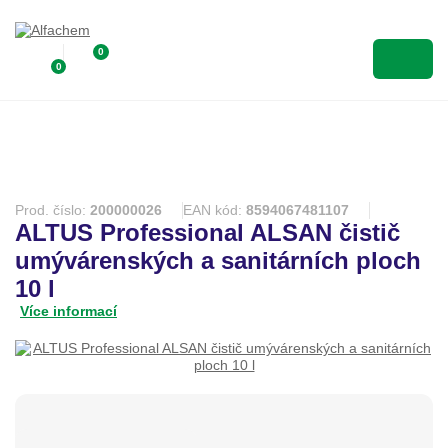
0
0
Prod. číslo:
200000026
EAN kód:
8594067481107
ALTUS Professional ALSAN čistič
umývárenských a sanitárních ploch
10 l
Více informací