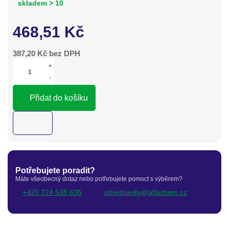
skladem > 10
468,51
Kč
387,20
Kč bez DPH
+
-
Přidat do košíku
Potřebujete poradit?
Máte všeobecný dotaz nebo potřebujete pomoct s výběrem?
+420 724 538 635
objednavky@alfachem.cz