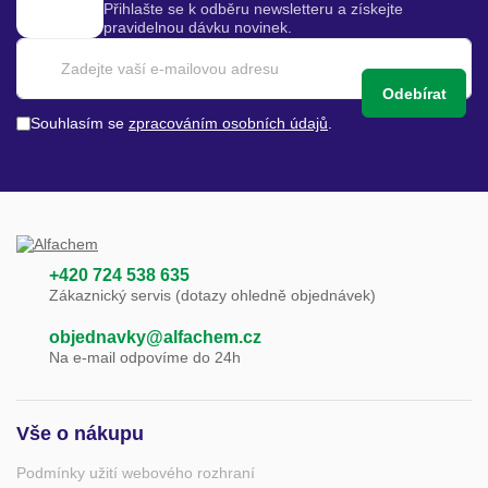
Přihlašte se k odběru newsletteru a získejte
pravidelnou dávku novinek.
Odebírat
Souhlasím se
zpracováním osobních údajů
.
+420 724 538 635
Zákaznický servis (dotazy ohledně objednávek)
objednavky@alfachem.cz
Na e-mail odpovíme do 24h
Vše o nákupu
Podmínky užití webového rozhraní