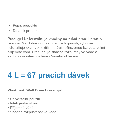
Popis produktu
Dotaz k produktu
Prací gel Univerzální je vhodný na ruční praní i praní v
pračce.
Má dobré odmašťovací schopnosti, výborně
odstraňuje skvrny z textilií, udržuje přirozenou barvu a velmi
příjemně voní. Prací gel je snadno rozpustný ve vodě a
zachovává intenzitu barev Vašeho oblečení.
4 L = 67 pracích dávek
Vlastnosti Well Done Power gel:
• Univerzální použití
• Inteligentní složení
• Příjemná vůně
• Snadná rozpustnost ve vodě