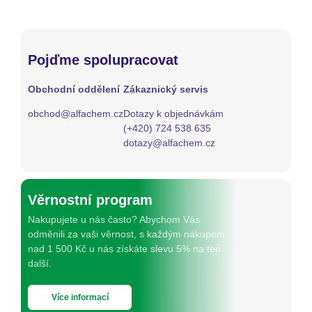
Pojďme spolupracovat
Obchodní oddělení
Zákaznický servis
obchod@alfachem.cz
Dotazy k objednávkám
(+420) 724 538 635
dotazy@alfachem.cz
Věrnostní program
Nakupujete u nás často? Abychom Vás
odměnili za vaši věrnost, s každým nákupem
nad 1 500 Kč u nás získáte slevu 5% na ten
další.
Více informací