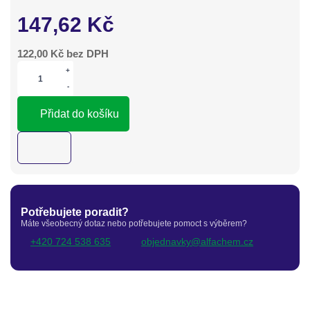
147,62
Kč
122,00
Kč bez DPH
+
-
Přidat do košíku
Potřebujete poradit?
Máte všeobecný dotaz nebo potřebujete pomoct s výběrem?
+420 724 538 635
objednavky@alfachem.cz