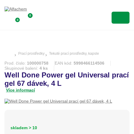
0
0
Prací prostředky
Tekuté prací prostředky, kapsle
Prod. číslo:
100000758
EAN kód:
5998466114506
Skupinové balení:
4 ks
Well Done Power gel Universal prací
gel 67 dávek, 4 L
Více informací
skladem > 10