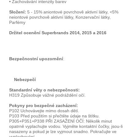
• Zachovávání intenzity barev
Složení:
5 - 15% aniontové povrchově aktivní látky, <5%
neiontové povrchově aktivní látky, Konzervační látky,
Parfémy
Držitel ocenění Superbrands 2014, 2015 a 2016
Bezpečnostní upozornění
:
Nebezpečí
Standardní věty o nebezpečnosti:
H319 Způsobuje vážné podráždění očí.
Pokyny pro bezpečné zacházení:
P102 Uchovávejte mimo dosah dětí.
P103 Před použitím si přečtěte údaje na štítku.
P305+P351+P338 PŘI ZASAŽENÍ OČÍ: Několik minut
opatrně vyplachujte vodou. Vyjměte kontaktní čočky, jsou-li
nasazeny a pokud je lze vyjmout snadno. Pokračujte ve
vyplachování.