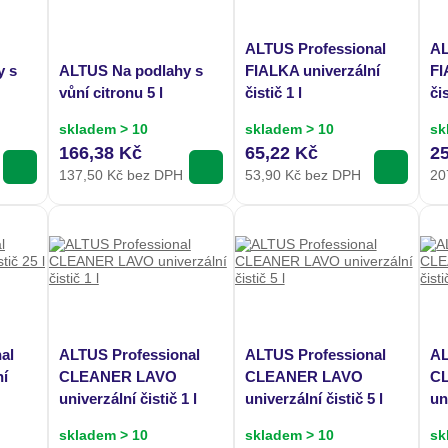
ALTUS Professional
AL
y s
ALTUS Na podlahy s
FIALKA univerzální
FI
vůní citronu 5 l
čistič 1 l
čis
skladem > 10
skladem > 10
sk
166,38 Kč
65,22 Kč
2
137,50
Kč bez DPH
53,90
Kč bez DPH
20
al
ALTUS Professional
ALTUS Professional
AL
ní
CLEANER LAVO
CLEANER LAVO
C
univerzální čistič 1 l
univerzální čistič 5 l
un
skladem > 10
skladem > 10
sk