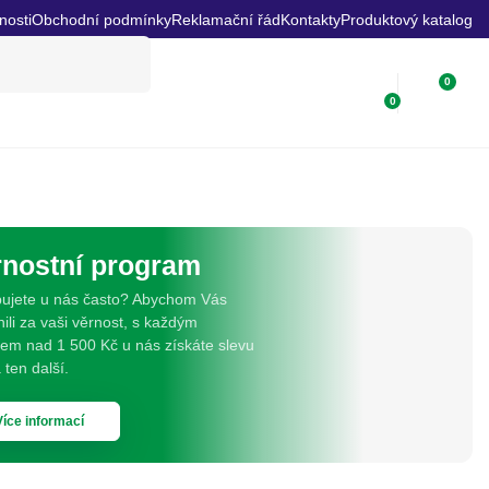
nosti
Obchodní podmínky
Reklamační řád
Kontakty
Produktový katalog
0
0
rnostní program
ujete u nás často? Abychom Vás
li za vaši věrnost, s každým
em nad 1 500 Kč u nás získáte slevu
ten další.
Více informací