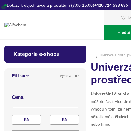
Dotazy k objednávce a produktům (7:00-15:00)
+420 724 538 635
Hledat
Kategorie e-shopu
Úklidové a čisticí p
Univerzá
Filtrace
prostře
Vymazat filtr
Univerzální čisticí 
Cena
můžete čistit více dru
výhodu v tom, že ne
několik málo čisticích
Kč
Kč
nebo firmu.