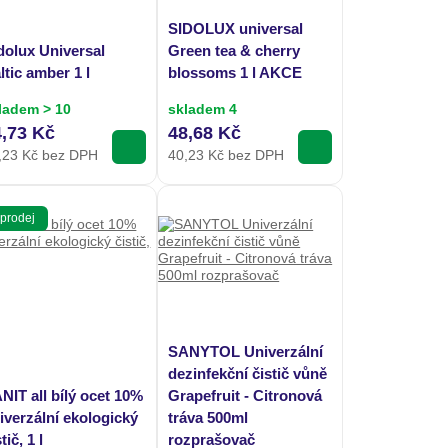
SIDOLUX universal
dolux Universal
Green tea & cherry
ltic amber 1 l
blossoms 1 l AKCE
ladem > 10
skladem 4
4,73 Kč
48,68 Kč
,23
Kč bez DPH
40,23
Kč bez DPH
prodej
SANYTOL Univerzální
dezinfekční čistič vůně
NIT all bílý ocet 10%
Grapefruit - Citronová
iverzální ekologický
tráva 500ml
tič, 1 l
rozprašovač