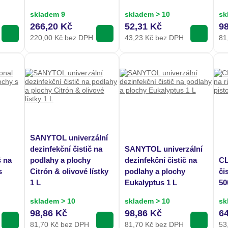
skladem 9
skladem > 10
sk
266,20 Kč
52,31 Kč
9
220,00
Kč bez DPH
43,23
Kč bez DPH
81
SANYTOL univerzální
dezinfekční čistič na
SANYTOL univerzální
č na
podlahy a plochy
dezinfekční čistič na
CL
s
Citrón & olivové lístky
podlahy a plochy
či
1 L
Eukalyptus 1 L
50
skladem > 10
skladem > 10
sk
98,86 Kč
98,86 Kč
6
81,70
Kč bez DPH
81,70
Kč bez DPH
53