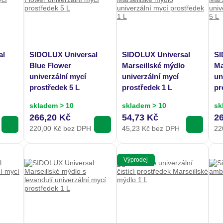
al
SIDOLUX Universal
SIDOLUX Universal
SI
Blue Flower
Marseillské mýdlo
Ma
univerzální mycí
univerzální mycí
un
prostředek 5 L
prostředek 1 L
pr
skladem > 10
skladem > 10
sk
266,20 Kč
54,73 Kč
2
220,00
Kč bez DPH
45,23
Kč bez DPH
22
Výprodej