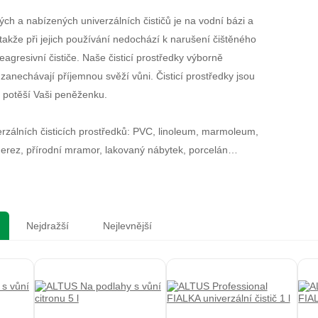
ch a nabízených univerzálních čističů je na vodní bázi a
, takže při jejich používání nedochází k narušení čištěného
eagresivní čističe. Naše čisticí prostředky výborně
 zanechávají příjemnou svěží vůni. Čisticí prostředky jsou
tě potěší Vaši peněženku.
erzálních čisticích prostředků: PVC, linoleum, marmoleum,
 nerez, přírodní mramor, lakovaný nábytek, porcelán…
Nejdražší
Nejlevnější