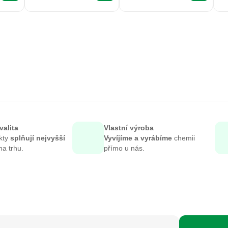
valita
Vlastní výroba
kty
splňují nejvyšší
Vyvíjíme a vyrábíme
chemii
a trhu.
přímo u nás.