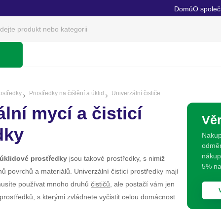
Domů
O společ
rostředky
Prostředky na čištění a úklid
Univerzální čističe
lní mycí a čisticí
Vě
dky
Nakup
odměni
nákup
a úklidové prostředky
jsou takové prostředky, s nimiž
5% na 
hů povrchů a materiálů. Univerzální čisticí prostředky mají
musíte používat mnoho druhů
čističů
, ale postačí vám jen
 prostředků, s kterými zvládnete vyčistit celou domácnost