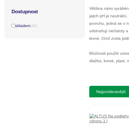
Většina námi vyráběný
Dostupnost
jejich pH je neutrální
povrchu, jedná se o n
skladem
(34)
odstraňují nečistoty a
levné, čímž zcela jis
Možnosti použití univ
dlažba, korek, plast,
Nejprodávanější