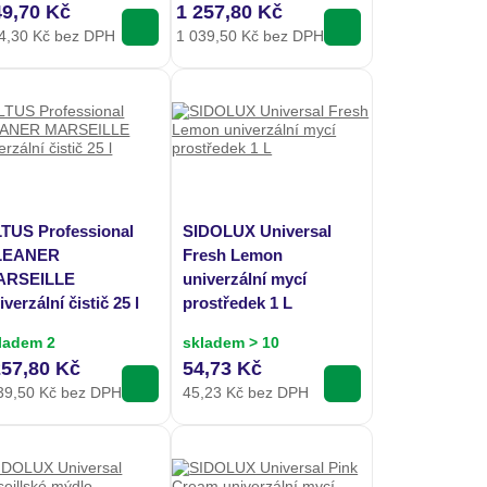
49,70 Kč
1 257,80 Kč
4,30
Kč bez DPH
1 039,50
Kč bez DPH
TUS Professional
SIDOLUX Universal
LEANER
Fresh Lemon
ARSEILLE
univerzální mycí
iverzální čistič 25 l
prostředek 1 L
ladem 2
skladem > 10
257,80 Kč
54,73 Kč
39,50
Kč bez DPH
45,23
Kč bez DPH