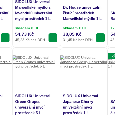
SIDOLUX Universal
al
Marseillské mýdlo s
Dr. House univerzální
zální
levandulí univerzální
čistící prostředek
Si
 L
mycí prostředek 1 L
Marseillské mýdlo 1 L
Ba
skladem > 10
skladem > 10
sk
54,73 Kč
38,05 Kč
5
45,23
Kč bez DPH
31,45
Kč bez DPH
45
Vý
al
SIDOLUX Universal
SIDOLUX Universal
Green Grapes
Japanese Cherry
SA
univerzální mycí
univerzální mycí
un
prostředek 5 L
prostředek 1 L
čis