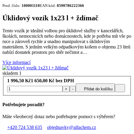
Prod. číslo:
100001110
EAN kód:
8590786222366
Úklidový vozík 1x23 l + ždímač
Tento vozík je ideální volbou pro úklidové služby v kancelářích,
školách, nemocnicích nebo domácnostech, kde je potřeba mít vše po
ruce a zároveň rychle a snadno manipulovat s úklidovým
materiálem. S jedním velkým odpadkovým košem o objemu 23 litrů
nabízí dostatek prostoru pro sběr nečistot a…
Více informací
skladem 1
1 996,50
Kč
1 650,00
Kč bez DPH
+
-
Přidat do košíku
Potřebujete poradit?
Máte všeobecný dotaz nebo potřebujete pomoct s výběrem?
+420 724 538 635
objednavky@alfachem.cz