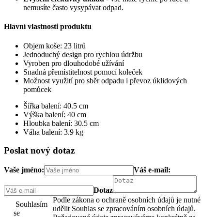
nemusíte často vysypávat odpad.
Hlavní vlastnosti produktu
Objem koše: 23 litrů
Jednoduchý design pro rychlou údržbu
Vyroben pro dlouhodobé užívání
Snadná přemístitelnost pomocí koleček
Možnost využití pro sběr odpadu i převoz úklidových
pomůcek
Šířka balení: 40.5 cm
Výška balení: 40 cm
Hloubka balení: 30.5 cm
Váha balení: 3.9 kg
Poslat nový dotaz
Vaše jméno:
Váš e-mail:
Dotaz
Podle zákona o ochraně osobních údajů je nutné
Souhlasím
udělit Souhlas se zpracováním osobních údajů.
se