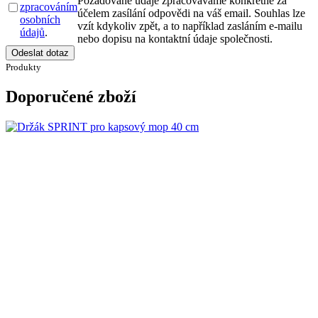
Požadované údaje zpracováváme konkrétně za
zpracováním
účelem zasílání odpovědi na váš email. Souhlas lze
osobních
vzít kdykoliv zpět, a to například zasláním e-mailu
údajů
.
nebo dopisu na kontaktní údaje společnosti.
Odeslat dotaz
Produkty
Doporučené zboží