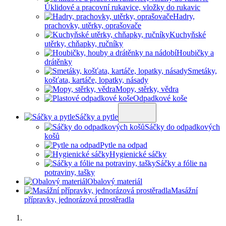
Úklidové a pracovní rukavice, vložky do rukavic
Hadry,
prachovky, utěrky, oprašovače
Kuchyňské
utěrky, chňapky, ručníky
Houbičky a
drátěnky
Smetáky,
košťata, kartáče, lopatky, násady
Mopy, stěrky, vědra
Odpadkové koše
Sáčky a pytle
Sáčky do odpadkových
košů
Pytle na odpad
Hygienické sáčky
Sáčky a fólie na
potraviny, tašky
Obalový materiál
Masážní
přípravky, jednorázová prostěradla