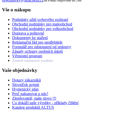
objednavky@alfachem.cz
Na e-mail odpovíme do 24h
Vše o nákupu
Podmínky užití webového rozhraní
Obchodní podmínky pro maloobchod
Obchodní podmínky pro velkoobchod
Doprava a poštovné
Dokumenty ke stažení
Reklamační řád pro spotřebitele
Formulář pro odstoupení od smlouvy
Zásady ochrany osobních údajů
Věrnostní program
Změnit nastavení cookies
Vaše objednávky
Dotazy zákazníků
Slovníček pojmů
Hygienický plán
Proč nakupovat u nás?
Zlepšovatelé, máte slovo !!!
Co dokáží naše výrobky - příklady čištění
Katalog produktů ALTUS