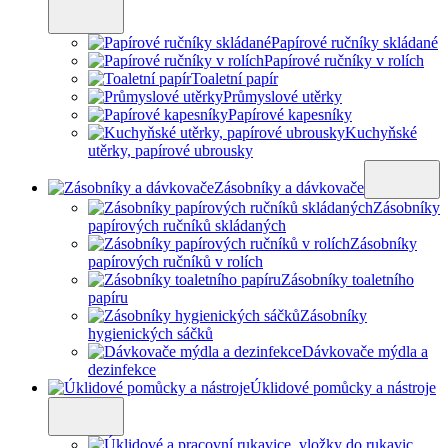
Papírové ručníky skládané
Papírové ručníky v rolích
Toaletní papír
Průmyslové utěrky
Papírové kapesníky
Kuchyňské
utěrky, papírové ubrousky
Zásobníky a dávkovače
Zásobníky
papírových ručníků skládaných
Zásobníky
papírových ručníků v rolích
Zásobníky toaletního
papíru
Zásobníky
hygienických sáčků
Dávkovače mýdla a
dezinfekce
Úklidové pomůcky a nástroje