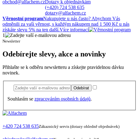
obchod@alfachem.cz
Dotazy k objednávkám
(+420) 724 538 635
dotazy@alfachem.cz
Věrnostní program
Nakupujete u nás často? Abychom Vás
odměnili za vaši věrnost, s každým nákupem nad 1 500 Kč u nás
získáte slevu 5% na ten další.
Více informací
1
Newsletter
Odebírejte slevy, akce a novinky
Přihlašte se k odběru newsletteru a získejte pravidelnou dávku
novinek.
Odebírat
Souhlasím se
zpracováním osobních údajů
.
+420 724 538 635
Zákaznický servis (dotazy ohledně objednávek)