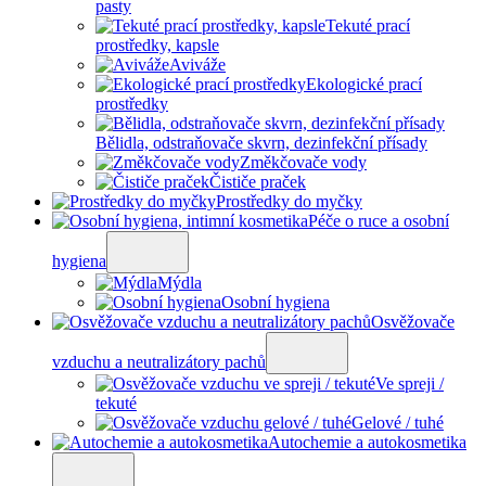
pasty
Tekuté prací
prostředky, kapsle
Aviváže
Ekologické prací
prostředky
Bělidla, odstraňovače skvrn, dezinfekční přísady
Změkčovače vody
Čističe praček
Prostředky do myčky
Péče o ruce a osobní
hygiena
Mýdla
Osobní hygiena
Osvěžovače
vzduchu a neutralizátory pachů
Ve spreji /
tekuté
Gelové / tuhé
Autochemie a autokosmetika