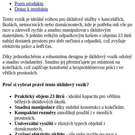
Popis produktu
Dotaz k produktu
Tento vozík je ideální volbou pro úklidové služby v kancelářích,
školách, nemocnicích nebo domácnostech, kde je potřeba mít vše po
ruce a zároveň rychle a snadno manipulovat s úklidovým
materiálem. S jedním velkým odpadkovým košem o objemu 23 litrů
nabízí dostatek prostoru pro sběr nečistot a odpadků, což zvyšuje
efektivitu práce a šetří čas.
Díky jednoduchému a robustnímu designu je úklidový vozík odolný
a snadno ovladatelný. Snadno jej přemisťujete po místnosti na
kolečkách, což zajišťuje komfortní a bezproblémovou práci i ve
větších prostorách.
Proč si vybrat právě tento úklidový vozík?
Praktický objem 23 litrů
- ideální kapacita pro většinu
běžných úklidových úkolů.
Snadná manipulace
díky stabilní konstrukci a kolečkům.
Kompaktní rozměry
umožňují použití i v menších
prostorách.
Univerzální využití
v různých typech objektů i
domácnostech.
Zvýšení efektivity úklidu
- vše máte rychle po ruce a