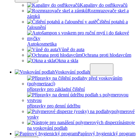
Kapaliny do ostřikovačů
Rozmrazovače skel a
zámků
Čištění potahů a
čalounění
Autokosmetika
Vůně do auta
Ochrana proti hlodavcům
Okna a skla
Voskování podlah
přípravky pro základní čištění
přípravky pro denní údržbu
polymerové
vosky
nástroje
na voskování podlah
Papírový hygienický program