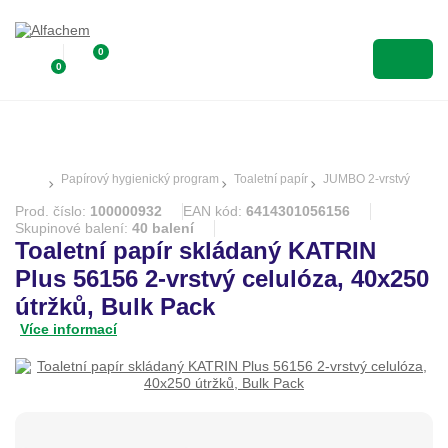
0
0
Papírový hygienický program
Toaletní papír
JUMBO 2-vrstvý
Prod. číslo:
100000932
EAN kód:
6414301056156
Skupinové balení:
40 balení
Toaletní papír skládaný KATRIN
Plus 56156 2-vrstvý celulóza, 40x250
útržků, Bulk Pack
Více informací