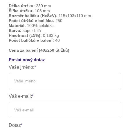
Délka útržku:
230 mm
Šířka útržku:
103 mm
Rozměr balíčku (HxŠxV):
115x103x110 mm
Počet útržků v balíčku:
250
Materiál:
100% celulóza
Barva:
super bílá
Hmotnost (±5%):
0,183 kg
Počet balíčků v balení:
40
Cena za balení (40x250 útržků)
Poslat nový dotaz
Vaše jméno:
Váš e-mail:
Dotaz