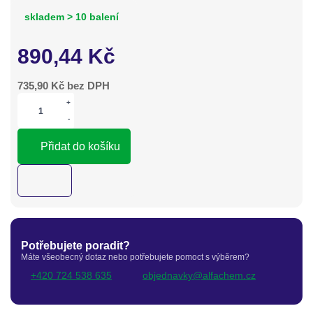
skladem > 10 balení
890,44
Kč
735,90
Kč bez DPH
+
-
Přidat do košíku
Potřebujete poradit?
Máte všeobecný dotaz nebo potřebujete pomoct s výběrem?
+420 724 538 635
objednavky@alfachem.cz