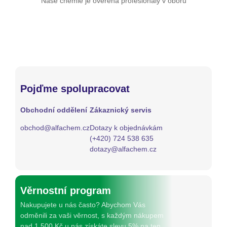
Naše chemie je ověřená profesionály v oboru
Pojďme spolupracovat
Obchodní oddělení
Zákaznický servis
obchod@alfachem.cz
Dotazy k objednávkám
(+420) 724 538 635
dotazy@alfachem.cz
Věrnostní program
Nakupujete u nás často? Abychom Vás
odměnili za vaši věrnost, s každým nákupem
nad 1 500 Kč u nás získáte slevu 5% na ten