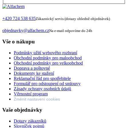
+420 724 538 635
Zákaznický servis (dotazy ohledně objednávek)
objednavky@alfachem.cz
Na e-mail odpovíme do 24h
Vše o nákupu
Podmínky užití webového rozhraní
Obchodní podmínky pro maloobchod
Obchodní podmínky pro velkoobchod
Doprava a poštovné
Dokumenty ke stažení
Reklamační řád pro spotřebitele
Formulář pro odstoupení od smlouvy
Zásady ochrany osobních údajů
Věrnostní program
Změnit nastavení cookies
Vaše objednávky
Dotazy zákazníků
Slovníček pojmů