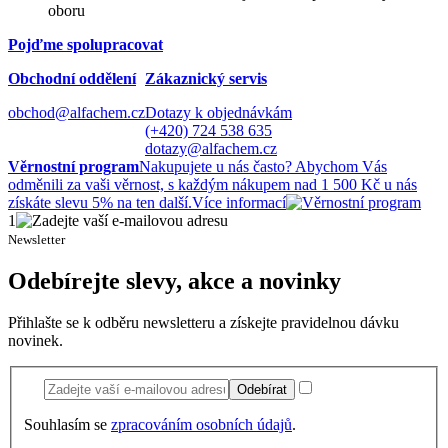
oboru
Pojďme spolupracovat
Obchodní oddělení
Zákaznický servis
obchod@alfachem.cz
Dotazy k objednávkám
(+420) 724 538 635
dotazy@alfachem.cz
Věrnostní program
Nakupujete u nás často? Abychom Vás
odměnili za vaši věrnost, s každým nákupem nad 1 500 Kč u nás
získáte slevu 5% na ten další.
Více informací
1
Newsletter
Odebírejte slevy, akce a novinky
Přihlašte se k odběru newsletteru a získejte pravidelnou dávku
novinek.
Odebírat
Souhlasím se
zpracováním osobních údajů
.