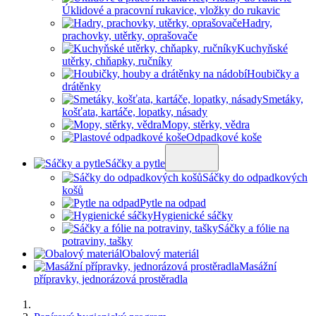
Úklidové a pracovní rukavice, vložky do rukavic
Hadry,
prachovky, utěrky, oprašovače
Kuchyňské
utěrky, chňapky, ručníky
Houbičky a
drátěnky
Smetáky,
košťata, kartáče, lopatky, násady
Mopy, stěrky, vědra
Odpadkové koše
Sáčky a pytle
Sáčky do odpadkových
košů
Pytle na odpad
Hygienické sáčky
Sáčky a fólie na
potraviny, tašky
Obalový materiál
Masážní
přípravky, jednorázová prostěradla