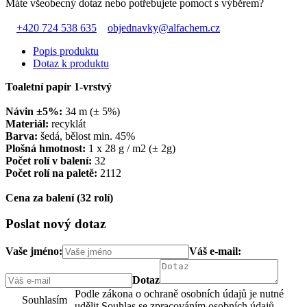
Máte všeobecný dotaz nebo potřebujete pomoct s výběrem?
+420 724 538 635
objednavky@alfachem.cz
Popis produktu
Dotaz k produktu
Toaletní papír 1-vrstvý
Návin ±5%:
34 m (± 5%)
Materiál:
recyklát
Barva:
šedá, bělost min. 45%
Plošná hmotnost:
1 x 28 g / m2 (± 2g)
Počet rolí v balení:
32
Počet rolí na paletě:
2112
Cena za balení (32 rolí)
Poslat nový dotaz
Vaše jméno:
Váš e-mail:
Dotaz
Podle zákona o ochraně osobních údajů je nutné
Souhlasím
udělit Souhlas se zpracováním osobních údajů.