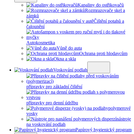
Kapaliny do ostřikovačů
Rozmrazovače skel a
zámků
Čištění potahů a
čalounění
Autokosmetika
Vůně do auta
Ochrana proti hlodavcům
Okna a skla
Voskování podlah
přípravky pro základní čištění
přípravky pro denní údržbu
polymerové
vosky
nástroje
na voskování podlah
Papírový hygienický program