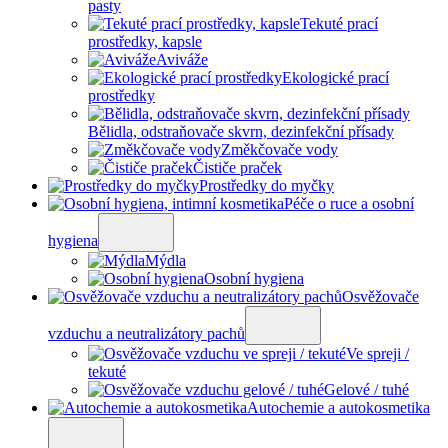
pasty
Tekuté prací
prostředky, kapsle
Aviváže
Ekologické prací
prostředky
Bělidla, odstraňovače skvrn, dezinfekční přísady
Změkčovače vody
Čističe praček
Prostředky do myčky
Péče o ruce a osobní
hygiena
Mýdla
Osobní hygiena
Osvěžovače
vzduchu a neutralizátory pachů
Ve spreji /
tekuté
Gelové / tuhé
Autochemie a autokosmetika