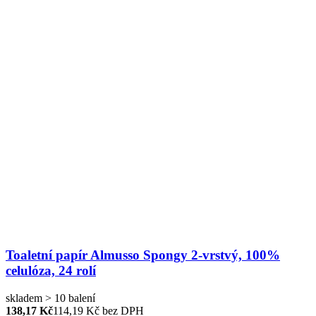
Toaletní papír Almusso Spongy 2-vrstvý, 100%
celulóza, 24 rolí
skladem > 10 balení
138,17 Kč
114,19
Kč bez DPH