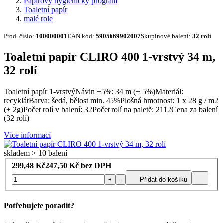
Papírový hygienický program
Toaletní papír
malé role
Prod. číslo:
100000001
EAN kód:
5905669902007
Skupinové balení:
32 rolí
Toaletní papír CLIRO 400 1-vrstvý 34 m,
32 rolí
Toaletní papír 1-vrstvýNávin ±5%: 34 m (± 5%)Materiál:
recyklátBarva: šedá, bělost min. 45%Plošná hmotnost: 1 x 28 g / m2
(± 2g)Počet rolí v balení: 32Počet rolí na paletě: 2112Cena za balení
(32 rolí)
Více informací
skladem > 10 balení
299,48
Kč
247,50
Kč bez DPH
+
-
Přidat do košíku
Potřebujete poradit?