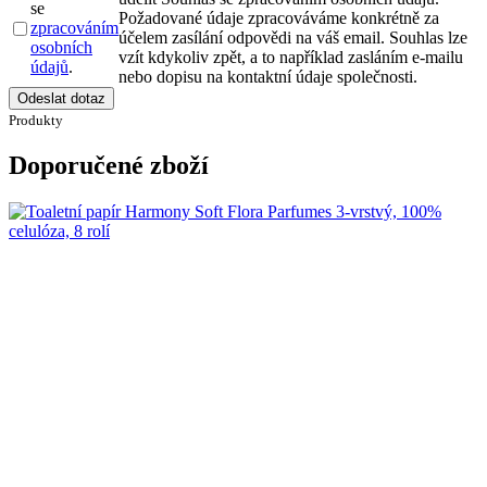
se
Požadované údaje zpracováváme konkrétně za
zpracováním
účelem zasílání odpovědi na váš email. Souhlas lze
osobních
vzít kdykoliv zpět, a to například zasláním e-mailu
údajů
.
nebo dopisu na kontaktní údaje společnosti.
Odeslat dotaz
Produkty
Doporučené zboží