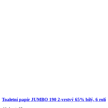
Toaletní papír JUMBO 190 2-vrstvý 65% bílý, 6 rolí