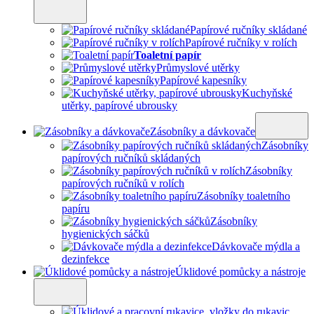
Papírové ručníky skládané
Papírové ručníky v rolích
Toaletní papír
Průmyslové utěrky
Papírové kapesníky
Kuchyňské
utěrky, papírové ubrousky
Zásobníky a dávkovače
Zásobníky
papírových ručníků skládaných
Zásobníky
papírových ručníků v rolích
Zásobníky toaletního
papíru
Zásobníky
hygienických sáčků
Dávkovače mýdla a
dezinfekce
Úklidové pomůcky a nástroje