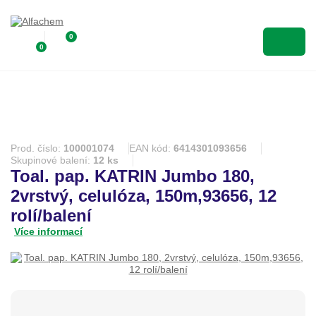
0
0
Prod. číslo:
100001074
EAN kód:
6414301093656
Skupinové balení:
12 ks
Toal. pap. KATRIN Jumbo 180,
2vrstvý, celulóza, 150m,93656, 12
rolí/balení
Více informací