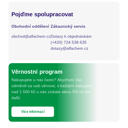
Pojďme spolupracovat
Obchodní oddělení
Zákaznický servis
obchod@alfachem.cz
Dotazy k objednávkám
(+420) 724 538 635
dotazy@alfachem.cz
Věrnostní program
Nakupujete u nás často? Abychom Vás
odměnili za vaši věrnost, s každým nákupem
nad 1 500 Kč u nás získáte slevu 5% na ten
další.
Více informací