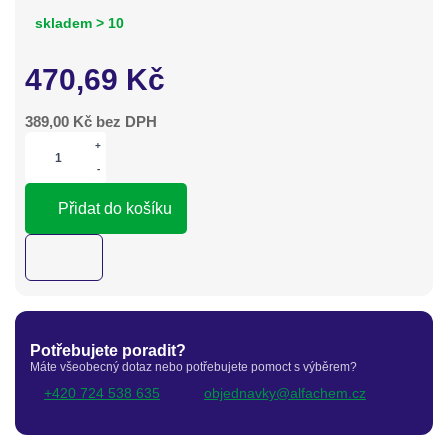
skladem > 10
470,69
Kč
389,00
Kč bez DPH
+
-
Přidat do košíku
Potřebujete poradit?
Máte všeobecný dotaz nebo potřebujete pomoct s výběrem?
+420 724 538 635
objednavky@alfachem.cz