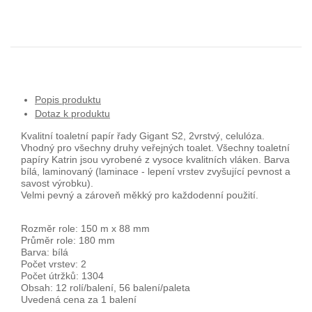
Popis produktu
Dotaz k produktu
Kvalitní toaletní papír řady Gigant S2, 2vrstvý, celulóza.
Vhodný pro všechny druhy veřejných toalet. Všechny toaletní
papíry Katrin jsou vyrobené z vysoce kvalitních vláken. Barva
bílá, laminovaný (laminace - lepení vrstev zvyšující pevnost a
savost výrobku).
Velmi pevný a zároveň měkký pro každodenní použití.
Rozměr role: 150 m x 88 mm
Průměr role: 180 mm
Barva: bílá
Počet vrstev: 2
Počet útržků: 1304
Obsah: 12 rolí/balení, 56 balení/paleta
Uvedená cena za 1 balení