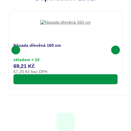
Násada dřevěná 160 cm
L
skladem > 10
s
69,21 Kč
6
57,20
Kč bez DPH
5