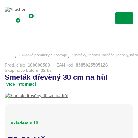
0
0
Úklidové pomůcky a nástroje
Smetáky, košťata, kartáče, lopatky, nás
Prod. číslo:
100000583
EAN kód:
8585025505126
Skupinové balení:
32 ks
Smeták dřevěný 30 cm na hůl
Více informací
skladem > 10