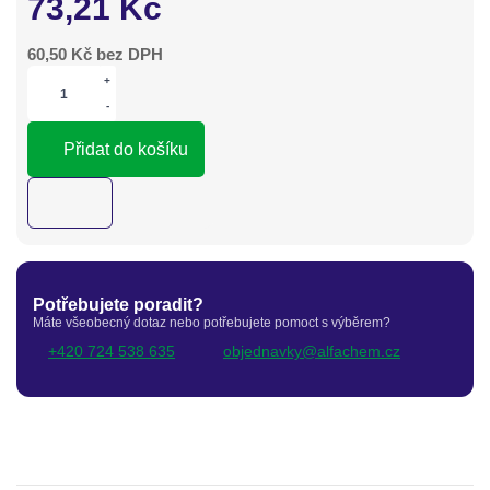
73,21
Kč
60,50
Kč bez DPH
+
-
Přidat do košíku
Potřebujete poradit?
Máte všeobecný dotaz nebo potřebujete pomoct s výběrem?
+420 724 538 635
objednavky@alfachem.cz