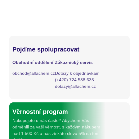
Pojďme spolupracovat
Obchodní oddělení
Zákaznický servis
obchod@alfachem.cz
Dotazy k objednávkám
(+420) 724 538 635
dotazy@alfachem.cz
Věrnostní program
Nakupujete u nás často? Abychom Vás
odměnili za vaši věrnost, s každým nákupem
nad 1 500 Kč u nás získáte slevu 5% na ten