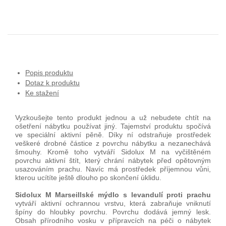
Popis produktu
Dotaz k produktu
Ke stažení
Vyzkoušejte tento produkt jednou a už nebudete chtít na
ošetření nábytku používat jiný. Tajemství produktu spočívá
ve speciální aktivní pěně. Díky ní odstraňuje prostředek
veškeré drobné částice z povrchu nábytku a nezanechává
šmouhy. Kromě toho vytváří Sidolux M na vyčištěném
povrchu aktivní štít, který chrání nábytek před opětovným
usazováním prachu. Navíc má prostředek příjemnou vůni,
kterou ucítíte ještě dlouho po skončení úklidu.
Sidolux M Marseillské mýdlo s levandulí proti prachu
vytváří aktivní ochrannou vrstvu, která zabraňuje vniknutí
špíny do hloubky povrchu. Povrchu dodává jemný lesk.
Obsah přírodního vosku v přípravcích na péči o nábytek