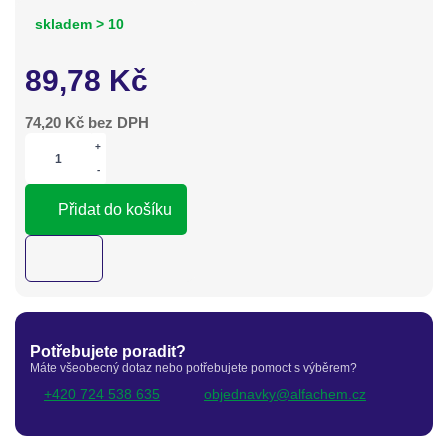
skladem > 10
89,78
Kč
74,20
Kč bez DPH
+
-
Přidat do košíku
Potřebujete poradit?
Máte všeobecný dotaz nebo potřebujete pomoct s výběrem?
+420 724 538 635
objednavky@alfachem.cz