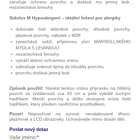
zaručuje ochranu povrchu a dodává mu jemný lesk,
nezanechává šmouhy.
Sidolux M Hypoalergení – ideální řešení pro alergiky
dokonale čistí skleněné povrchy, dřevěné povrchy,
plastové povrchy, nábytek z MDF
zanechává svěží příjemnou vůni MARSEILLSKÉHO
MÝDLA S LEVANDULÍ
nezanechává šmouhy
vytváří aktivní ochrannou vrstvu
zabraňuje vniknutí špíny do hloubky povrchu
povrchu dodává jemný lesk
Způsob použití:
Nanést tenkou vrstvu přípravku na čištěný
povrch ze vzdálenosti cca 20 cm a poté vyleštit suchým
hadříkem. Menší povrchy a těžko dostupná místa čistit
hadříkem, který předem navlhčíme prostředkem.
Pozor!
Nepoužívat na surové, nenalakované dřevo,
plazmové a LCD obrazovky. Uchovávejte mimo dosah dětí.
Poslat nový dotaz
Vaše jméno: