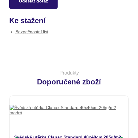
Odeslat dotaz
Ke stažení
Bezpečnostní list
Produkty
Doporučené zboží
Švédská utěrka Clanax Standard 40x40cm 205g/m2
S