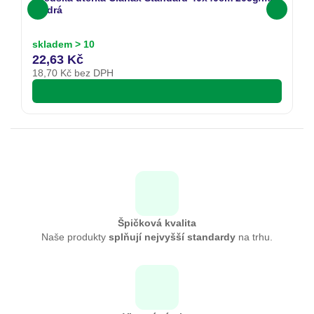
modrá
m
skladem > 10
s
22,63 Kč
8
18,70
Kč bez DPH
7
Špičková kvalita
Naše produkty
splňují nejvyšší standardy
na trhu.