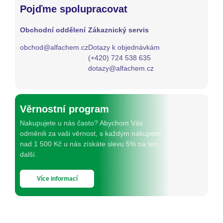
Pojďme spolupracovat
Obchodní oddělení
Zákaznický servis
obchod@alfachem.cz
Dotazy k objednávkám
(+420) 724 538 635
dotazy@alfachem.cz
Věrnostní program
Nakupujete u nás často? Abychom Vás
odměnili za vaši věrnost, s každým nákupem
nad 1 500 Kč u nás získáte slevu 5% na ten
další.
Více informací