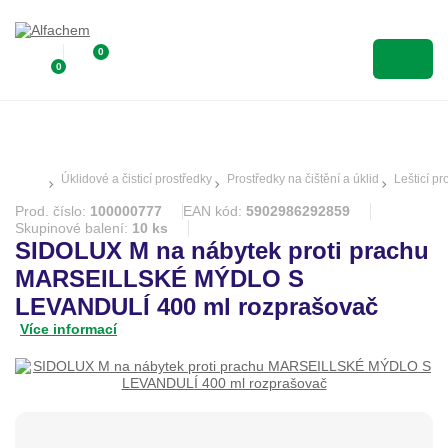
0
0
Úklidové a čisticí prostředky
Prostředky na čištění a úklid
Lešticí pr
Prod. číslo:
100000777
EAN kód:
5902986292859
Skupinové balení:
10 ks
SIDOLUX M na nábytek proti prachu
MARSEILLSKÉ MÝDLO S
LEVANDULÍ 400 ml rozprašovač
Více informací