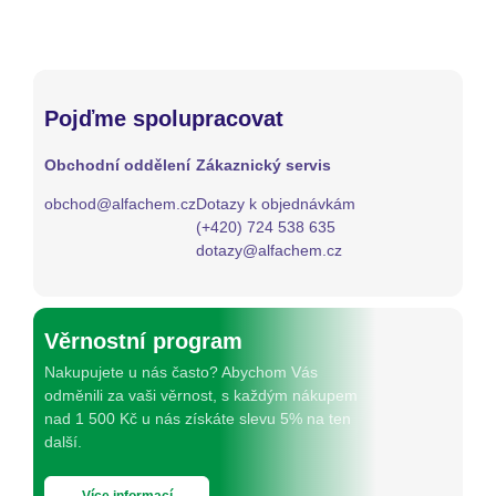
Pojďme spolupracovat
Obchodní oddělení
Zákaznický servis
obchod@alfachem.cz
Dotazy k objednávkám
(+420) 724 538 635
dotazy@alfachem.cz
Věrnostní program
Nakupujete u nás často? Abychom Vás
odměnili za vaši věrnost, s každým nákupem
nad 1 500 Kč u nás získáte slevu 5% na ten
další.
Více informací