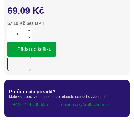
69,09
Kč
57,10
Kč bez DPH
+
-
Přidat do košíku
Potřebujete poradit?
Máte všeobecný dotaz nebo potřebujete pomoct s výběrem?
+420 724 538 635
objednavky@alfachem.cz