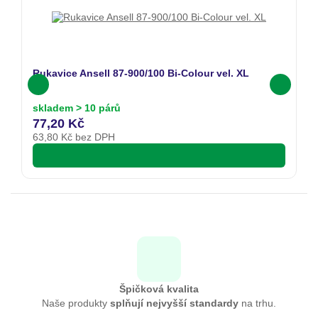
Rukavice Ansell 87-900/100 Bi-Colour vel. XL
Ru
skladem > 10 párů
s
77,20 Kč
7
63,80
Kč bez DPH
6
Špičková kvalita
Naše produkty
splňují nejvyšší standardy
na trhu.