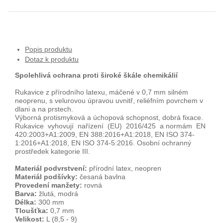
Popis produktu
Dotaz k produktu
Spolehlivá ochrana proti široké škále chemikálií
Rukavice z přírodního latexu, máčené v 0,7 mm silném
neoprenu, s velurovou úpravou uvnitř, reliéfním povrchem v
dlani a na prstech.
Výborná protismyková a úchopová schopnost, dobrá fixace.
Rukavice vyhovují nařízení (EU) 2016/425 a normám EN
420:2003+A1:2009, EN 388:2016+A1:2018, EN ISO 374-
1:2016+A1:2018, EN ISO 374-5:2016. Osobní ochranný
prostředek kategorie III.
Materiál podvrstvení:
přírodní latex, neopren
Materiál podšívky:
česaná bavlna
Provedení manžety:
rovná
Barva:
žlutá, modrá
Délka:
300 mm
Tloušťka:
0,7 mm
Velikost:
L (8,5 - 9)