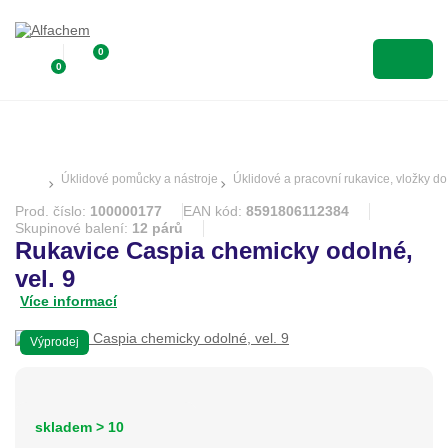
0
0
Úklidové pomůcky a nástroje
Úklidové a pracovní rukavice, vložky do
Prod. číslo:
100000177
EAN kód:
8591806112384
Skupinové balení:
12 párů
Rukavice Caspia chemicky odolné,
vel. 9
Více informací
Výprodej
skladem > 10