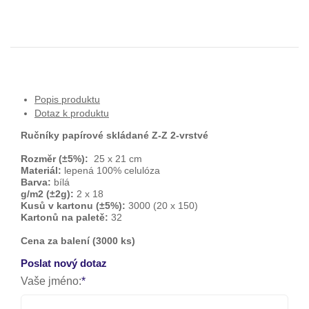
Popis produktu
Dotaz k produktu
Ručníky papírové skládané Z-Z 2-vrstvé
Rozměr (±5%):
25 x 21 cm
Materiál:
lepená 100% celulóza
Barva:
bílá
g/m2 (±2g):
2 x 18
Kusů v kartonu (±5%):
3000 (20 x 150)
Kartonů na paletě:
32
Cena za balení (3000 ks)
Poslat nový dotaz
Vaše jméno: