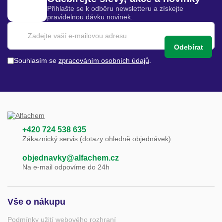
Přihlašte se k odběru newsletteru a získejte
pravidelnou dávku novinek.
Odebírat
Souhlasím se
zpracováním osobních údajů
.
+420 724 538 635
Zákaznický servis (dotazy ohledně objednávek)
objednavky@alfachem.cz
Na e-mail odpovíme do 24h
Vše o nákupu
Podmínky užití webového rozhraní