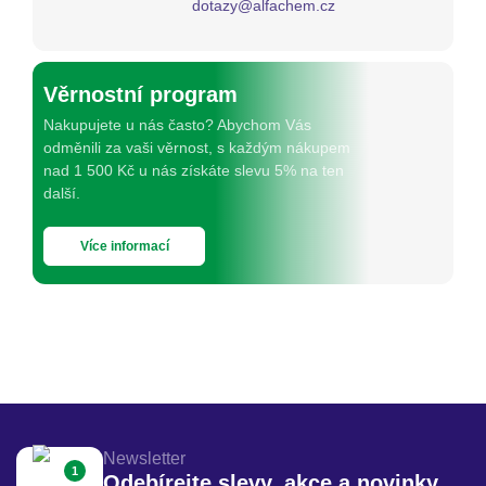
dotazy@alfachem.cz
Věrnostní program
Nakupujete u nás často? Abychom Vás
odměnili za vaši věrnost, s každým nákupem
nad 1 500 Kč u nás získáte slevu 5% na ten
další.
Více informací
Newsletter
1
Odebírejte slevy, akce a novinky