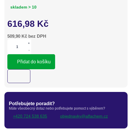
skladem > 10
616,98
Kč
509,90
Kč bez DPH
+
-
Přidat do košíku
Potřebujete poradit?
Máte všeobecný dotaz nebo potřebujete pomoct s výběrem?
+420 724 538 635
objednavky@alfachem.cz