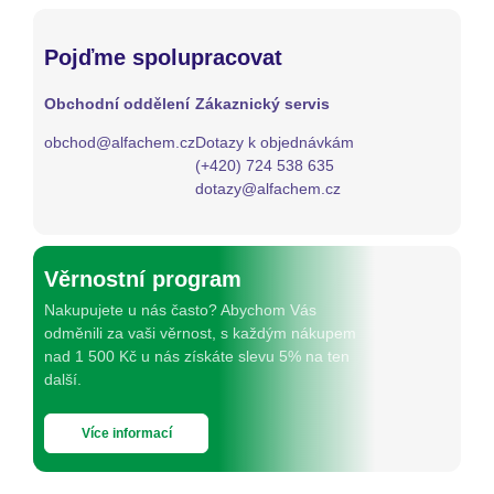
Pojďme spolupracovat
Obchodní oddělení
Zákaznický servis
obchod@alfachem.cz
Dotazy k objednávkám
(+420) 724 538 635
dotazy@alfachem.cz
Věrnostní program
Nakupujete u nás často? Abychom Vás
odměnili za vaši věrnost, s každým nákupem
nad 1 500 Kč u nás získáte slevu 5% na ten
další.
Více informací