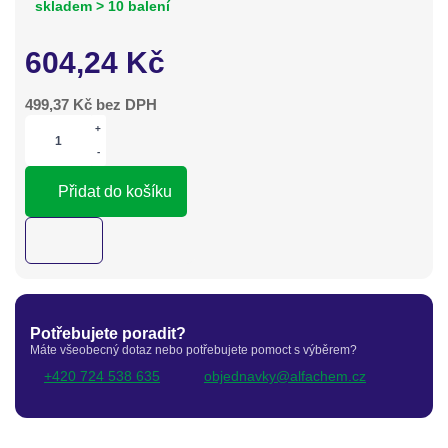
skladem > 10 balení
604,24
Kč
499,37
Kč bez DPH
+
-
Přidat do košíku
Potřebujete poradit?
Máte všeobecný dotaz nebo potřebujete pomoct s výběrem?
+420 724 538 635
objednavky@alfachem.cz