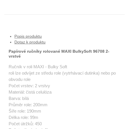
Popis produktu
Dotaz k produktu
Papírové ručníky rolované MAXI BulkySoft 96708 2-
vrstvé
Ručník v roli MAXI - Bulky Soft
roli lze odvíjet ze středu role (vytrhávací dutinka) nebo po
obvodu role
Počet vrstev: 2 vrstvy
Materiál: čistá celulóza
Barva: bílá
Průměr role: 200mm
Šíře role: 190mm
Délka role: 99m
Počet útržků: 450