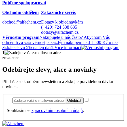
Pojďme spolupracovat
Obchodní oddělení
Zákaznický servis
obchod@alfachem.cz
Dotazy k objednávkám
(+420) 724 538 635
dotazy@alfachem.cz
Věrnostní program
Nakupujete u nás často? Abychom Vás
odměnili za vaši věrnost, s každým nákupem nad 1 500 Kč u nás
získáte slevu 5% na ten další.
Více informací
1
Newsletter
Odebírejte slevy, akce a novinky
Přihlašte se k odběru newsletteru a získejte pravidelnou dávku
novinek.
Odebírat
Souhlasím se
zpracováním osobních údajů
.