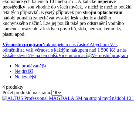
ekonomických baleních 10 l nebo 25 l. Alkalické
nepěnivé
prostředky
jsou vhodné do všech myček, v nichž je možno použití
tekutých přípravků. Kyselý přípravek pro
strojní oplachování
nádobí pomáhá zanechávat vysoký lesk sklenic a dalšího
kuchyňského náčiní. Lze jej použít také pro odstranění vodního
kamene a usazenin z lesklých povrchů, skla, nerezu, keramiky,
plastu apod.
Věrnostní program
Nakupujete u nás často? Abychom Vás
odměnili za vaši věrnost, s každým nákupem nad 1 500 Kč u nás
získáte slevu 5% na ten další.
Více informací
Nejprodávanější
Nejdražší
Nejlevnější
4
produkty
Počet produktů na stranu: