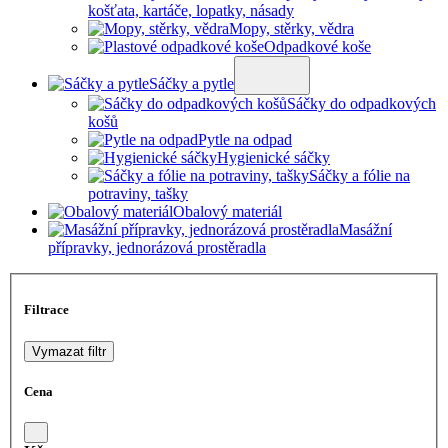
košťata, kartáče, lopatky, násady
Mopy, stěrky, vědra
Odpadkové koše
Sáčky a pytle
Sáčky do odpadkových
košů
Pytle na odpad
Hygienické sáčky
Sáčky a fólie na
potraviny, tašky
Obalový materiál
Masážní
přípravky, jednorázová prostěradla
Filtrace
Vymazat filtr
Cena