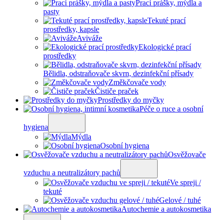
Prací prášky, mýdla a
pasty
Tekuté prací
prostředky, kapsle
Aviváže
Ekologické prací
prostředky
Bělidla, odstraňovače skvrn, dezinfekční přísady
Změkčovače vody
Čističe praček
Prostředky do myčky
Péče o ruce a osobní
hygiena
Mýdla
Osobní hygiena
Osvěžovače
vzduchu a neutralizátory pachů
Ve spreji /
tekuté
Gelové / tuhé
Autochemie a autokosmetika