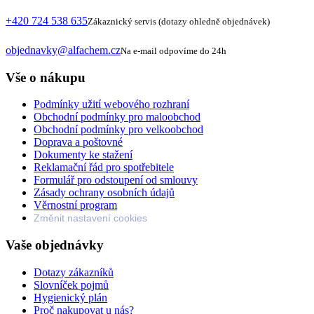
+420 724 538 635
Zákaznický servis (dotazy ohledně objednávek)
objednavky@alfachem.cz
Na e-mail odpovíme do 24h
Vše o nákupu
Podmínky užití webového rozhraní
Obchodní podmínky pro maloobchod
Obchodní podmínky pro velkoobchod
Doprava a poštovné
Dokumenty ke stažení
Reklamační řád pro spotřebitele
Formulář pro odstoupení od smlouvy
Zásady ochrany osobních údajů
Věrnostní program
Změnit nastavení cookies
Vaše objednávky
Dotazy zákazníků
Slovníček pojmů
Hygienický plán
Proč nakupovat u nás?