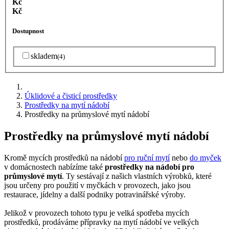
Kč
Kč
Dostupnost
skladem
(4)
Úklidové a čisticí prostředky
Prostředky na mytí nádobí
Prostředky na průmyslové mytí nádobí
Prostředky na průmyslové mytí nádobí
Kromě mycích prostředků na nádobí
pro ruční mytí
nebo
do myček
v domácnostech nabízíme také
prostředky na nádobí pro
průmyslové mytí
. Ty sestávají z našich vlastních výrobků, které
jsou určeny pro použití v myčkách v provozech, jako jsou
restaurace, jídelny a další podniky potravinářské výroby.
Jelikož v provozech tohoto typu je velká spotřeba mycích
prostředků, prodáváme přípravky na mytí nádobí ve velkých