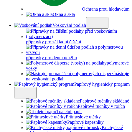
Ochrana proti hlodavcům
Okna a skla
Voskování podlah
přípravky pro základní čištění
přípravky pro denní údržbu
polymerové
vosky
nástroje
na voskování podlah
Papírový hygienický program
Papírové ručníky skládané
Papírové ručníky v rolích
Toaletní papír
Průmyslové utěrky
Papírové kapesníky
Kuchyňské