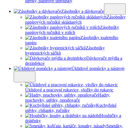
utěrky, papírové ubrousky
Zásobníky a dávkovače
Zásobníky
papírových ručníků skládaných
Zásobníky
papírových ručníků v rolích
Zásobníky toaletního
papíru
Zásobníky
hygienických sáčků
Dávkovače mýdla a
dezinfekce
Úklidové pomůcky a nástroje
Úklidové a pracovní rukavice, vložky do rukavic
Hadry,
prachovky, utěrky, oprašovače
Kuchyňské
utěrky, chňapky, ručníky
Houbičky a
drátěnky
Smetáky,