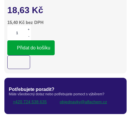
18,63
Kč
15,40
Kč bez DPH
+
-
Přidat do košíku
Potřebujete poradit?
Máte všeobecný dotaz nebo potřebujete pomoct s výběrem?
+420 724 538 635
objednavky@alfachem.cz