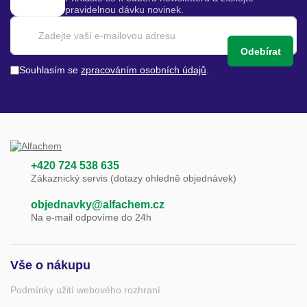
pravidelnou dávku novinek.
Odebírat
Souhlasím se
zpracováním osobních údajů
.
+420 724 538 635
Zákaznický servis (dotazy ohledně objednávek)
objednavky@alfachem.cz
Na e-mail odpovíme do 24h
Vše o nákupu
Podmínky užití webového rozhraní