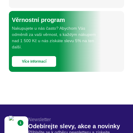
Věrnostní program
Nakupujete u nás často? Abychom Vás
odměnili za vaši věrnost, s každým nákupem
nad 1 500 Kč u nás získáte slevu 5% na ten
další.
Více informací
Newsletter
1
Odebírejte slevy, akce a novinky
Přihlašte se k odběru newsletteru a získejte