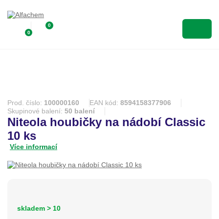
0
0
Prod. číslo:
100000160
EAN kód:
8594158377906
Skupinové balení:
50 balení
Niteola houbičky na nádobí Classic
10 ks
Více informací
skladem > 10