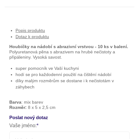
Popis produktu
Dotaz k produktu
Houbičky na nádobí s abrazivní vrstvou - 10 ks v balení.
Polyuretanová pěna s abrazivem na hrubé nečistoty a
připáleniny. Vysoká savost.
super pomocník ve Vaší kuchyni
hodí se pro každodenní použití na čištění nádobí
díky malým rozměrům se dostane i k nečistotám v
záhybech
Barva
: mix barev
Rozměr:
8 x 5 x 2,5 cm
Poslat nový dotaz
Vaše jméno: