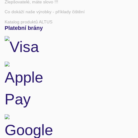
Zlepšovatelé, máte slovo !!!
Co dokáží naše výrobky - příklady čištění
Katalog produktů ALTUS
Platební brány