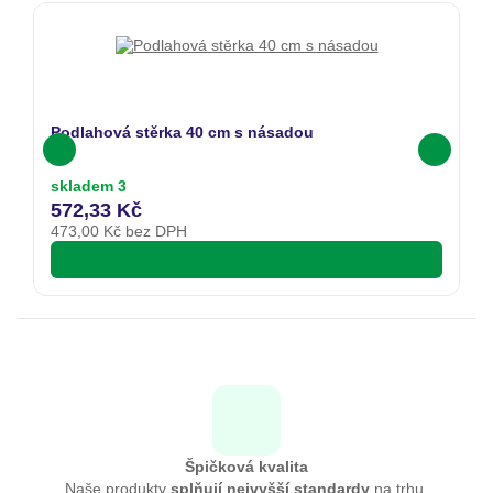
A
Podlahová stěrka 40 cm s násadou
či
skladem 3
s
572,33 Kč
6
473,00
Kč bez DPH
5
Špičková kvalita
Naše produkty
splňují nejvyšší standardy
na trhu.