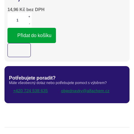
14,96
Kč bez DPH
+
-
Přidat do košíku
Potřebujete poradit?
Máte všeobecný dotaz nebo potřebujete pomoct s výběrem?
+420 724 538 635
objednavky@alfachem.cz