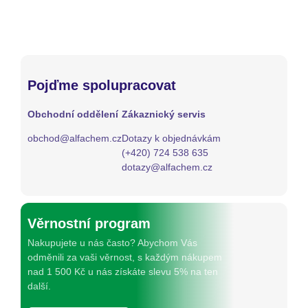
Pojďme spolupracovat
Obchodní oddělení
Zákaznický servis
obchod@alfachem.cz
Dotazy k objednávkám
(+420) 724 538 635
dotazy@alfachem.cz
Věrnostní program
Nakupujete u nás často? Abychom Vás
odměnili za vaši věrnost, s každým nákupem
nad 1 500 Kč u nás získáte slevu 5% na ten
další.