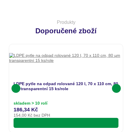
Produkty
Doporučené zboží
LDPE pytle na odpad rolované 120 l, 70 x 110 cm, 80
LD
µm transparentní 15 ks/role
µ
skladem > 10 rolí
sk
186,34 Kč
2
154,00
Kč bez DPH
1