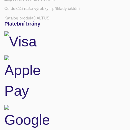
Co dokáží naše výrobky - příklady čištění
Katalog produktů ALTUS
Platební brány