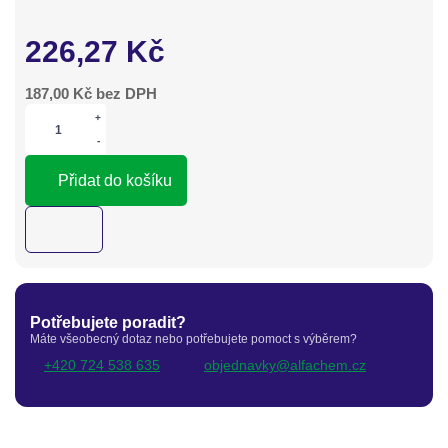
226,27
Kč
187,00
Kč bez DPH
+
-
Přidat do košíku
Potřebujete poradit?
Máte všeobecný dotaz nebo potřebujete pomoct s výběrem?
+420 724 538 635
objednavky@alfachem.cz