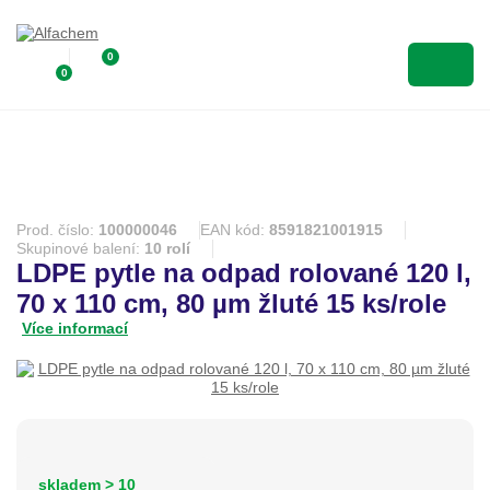
0
0
Prod. číslo:
100000046
EAN kód:
8591821001915
Skupinové balení:
10 rolí
LDPE pytle na odpad rolované 120 l,
70 x 110 cm, 80 µm žluté 15 ks/role
Více informací
skladem > 10