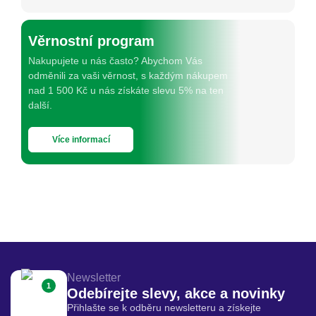
Věrnostní program
Nakupujete u nás často? Abychom Vás
odměnili za vaši věrnost, s každým nákupem
nad 1 500 Kč u nás získáte slevu 5% na ten
další.
Více informací
Newsletter
1
Odebírejte slevy, akce a novinky
Přihlašte se k odběru newsletteru a získejte