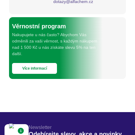
dotazy@alfachem.cz
Věrnostní program
Nakupujete u nás často? Abychom Vás
odměnili za vaši věrnost, s každým nákupem
nad 1 500 Kč u nás získáte slevu 5% na ten
další.
Více informací
Newsletter
1
Odebírejte slevy, akce a novinky