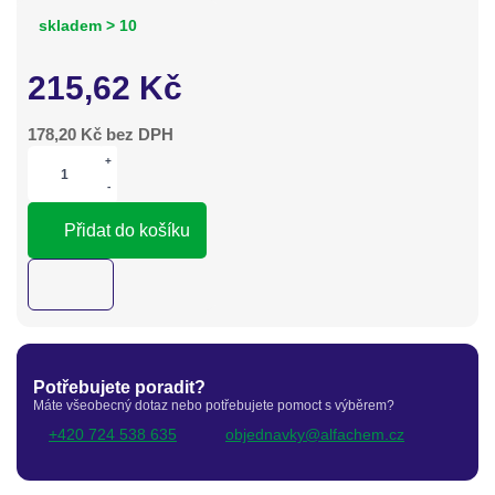
skladem > 10
215,62
Kč
178,20
Kč bez DPH
+
-
Přidat do košíku
Potřebujete poradit?
Máte všeobecný dotaz nebo potřebujete pomoct s výběrem?
+420 724 538 635
objednavky@alfachem.cz