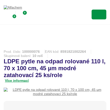
0
0
Prod. číslo:
100000076
EAN kód:
8591821002264
Skupinové balení:
10 rolí
LDPE pytle na odpad rolované 110 l,
70 x 100 cm, 45 µm modré
zatahovací 25 ks/role
Více informací