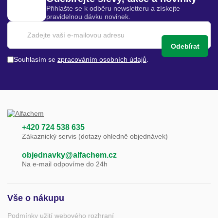
Přihlašte se k odběru newsletteru a získejte
pravidelnou dávku novinek.
Odebírat
Souhlasím se
zpracováním osobních údajů
.
+420 724 538 635
Zákaznický servis (dotazy ohledně objednávek)
objednavky@alfachem.cz
Na e-mail odpovíme do 24h
Vše o nákupu
Podmínky užití webového rozhraní