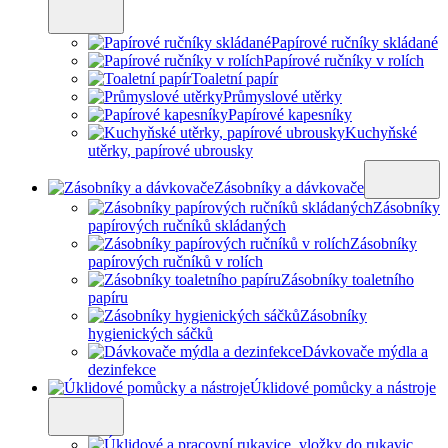
Papírové ručníky skládané
Papírové ručníky v rolích
Toaletní papír
Průmyslové utěrky
Papírové kapesníky
Kuchyňské
utěrky, papírové ubrousky
Zásobníky a dávkovače
Zásobníky
papírových ručníků skládaných
Zásobníky
papírových ručníků v rolích
Zásobníky toaletního
papíru
Zásobníky
hygienických sáčků
Dávkovače mýdla a
dezinfekce
Úklidové pomůcky a nástroje