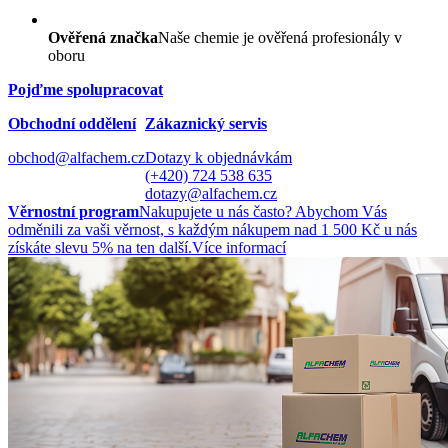
Ověřená značka
Naše chemie je ověřená profesionály v
oboru
Pojďme spolupracovat
Obchodní oddělení
Zákaznický servis
obchod@alfachem.cz
Dotazy k objednávkám
(+420) 724 538 635
dotazy@alfachem.cz
Věrnostní program
Nakupujete u nás často? Abychom Vás
odměnili za vaši věrnost, s každým nákupem nad 1 500 Kč u nás
získáte slevu 5% na ten další.
Více informací