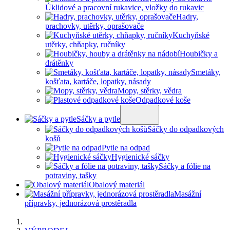
Úklidové a pracovní rukavice, vložky do rukavic
Hadry,
prachovky, utěrky, oprašovače
Kuchyňské
utěrky, chňapky, ručníky
Houbičky a
drátěnky
Smetáky,
košťata, kartáče, lopatky, násady
Mopy, stěrky, vědra
Odpadkové koše
Sáčky a pytle
Sáčky do odpadkových
košů
Pytle na odpad
Hygienické sáčky
Sáčky a fólie na
potraviny, tašky
Obalový materiál
Masážní
přípravky, jednorázová prostěradla