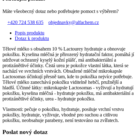
Máte všeobecný dotaz nebo potřebujete pomoct s výběrem?
+420 724 538 635
objednavky@alfachem.cz
Popis produktu
Dotaz k produktu
Tělové mléko s obsahem 10 % Lactourey hydratuje a obnovuje
pokožku. Kyselina mléčná je přirozený hydratační faktor, pomáhá jí
udržovat ochranný kyselý kožní plášť, má antibakteriální a
protizánětlivé účinky. Čistá urea je pokožce vlastní látka, která se
nachází ve svrchních vrstvách. Obsažené mléčné mikrokapsle
Lactosomas účinkují přesně tam, kde to pokožka nejvíce potřebuje.
Tělové mléko zanechává pokožku viditelně hebčí, pružnější a
hladší. Účinné látky: mikrokapsle Lactosomas - vyživují a hydratují
pokožku, kyselina mléčná - hydratuje pokožku, má antibakteriální a
protizánětlivé účinky, urea - hydratuje pokožku.
Vlastnosti: pečuje o pokožku, hydratuje, posiluje vrchní vrstvu
pokožky, hydratuje, vyživuje, vhodné pro suchou a citlivou
pokožku, neobsahuje parabeny, není testováno na zvířatech.
Poslat nový dotaz