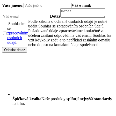
Vaše jméno:
Váš e-mail:
Dotaz
Podle zákona o ochraně osobních údajů je nutné
Souhlasím
udělit Souhlas se zpracováním osobních údajů.
se
Požadované údaje zpracováváme konkrétně za
zpracováním
účelem zasílání odpovědi na váš email. Souhlas lze
osobních
vzít kdykoliv zpět, a to například zasláním e-mailu
údajů
.
nebo dopisu na kontaktní údaje společnosti.
Odeslat dotaz
Špičková kvalita
Naše produkty
splňují nejvyšší standardy
na trhu.