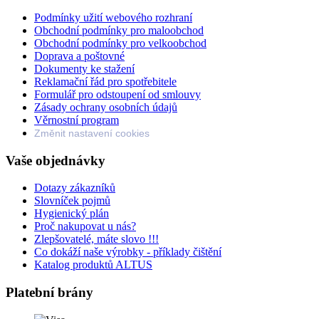
Podmínky užití webového rozhraní
Obchodní podmínky pro maloobchod
Obchodní podmínky pro velkoobchod
Doprava a poštovné
Dokumenty ke stažení
Reklamační řád pro spotřebitele
Formulář pro odstoupení od smlouvy
Zásady ochrany osobních údajů
Věrnostní program
Změnit nastavení cookies
Vaše objednávky
Dotazy zákazníků
Slovníček pojmů
Hygienický plán
Proč nakupovat u nás?
Zlepšovatelé, máte slovo !!!
Co dokáží naše výrobky - příklady čištění
Katalog produktů ALTUS
Platební brány