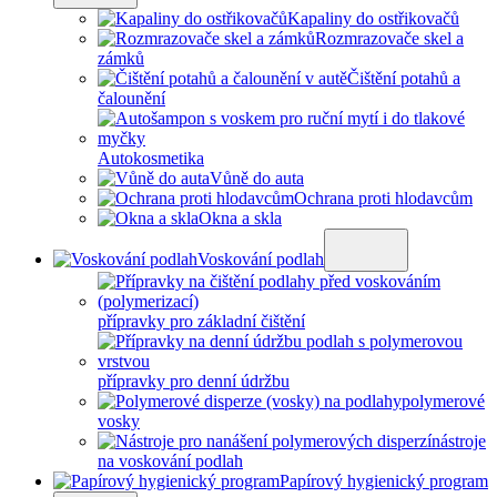
Kapaliny do ostřikovačů
Rozmrazovače skel a
zámků
Čištění potahů a
čalounění
Autokosmetika
Vůně do auta
Ochrana proti hlodavcům
Okna a skla
Voskování podlah
přípravky pro základní čištění
přípravky pro denní údržbu
polymerové
vosky
nástroje
na voskování podlah
Papírový hygienický program