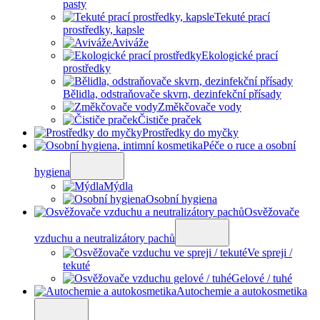
pasty
Tekuté prací
prostředky, kapsle
Aviváže
Ekologické prací
prostředky
Bělidla, odstraňovače skvrn, dezinfekční přísady
Změkčovače vody
Čističe praček
Prostředky do myčky
Péče o ruce a osobní
hygiena
Mýdla
Osobní hygiena
Osvěžovače
vzduchu a neutralizátory pachů
Ve spreji /
tekuté
Gelové / tuhé
Autochemie a autokosmetika