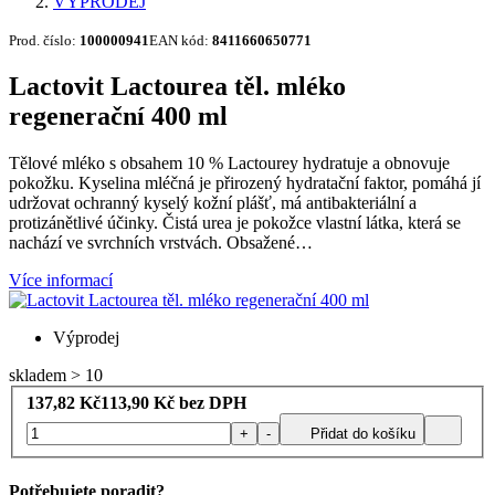
VÝPRODEJ
Prod. číslo:
100000941
EAN kód:
8411660650771
Lactovit Lactourea těl. mléko
regenerační 400 ml
Tělové mléko s obsahem 10 % Lactourey hydratuje a obnovuje
pokožku. Kyselina mléčná je přirozený hydratační faktor, pomáhá jí
udržovat ochranný kyselý kožní plášť, má antibakteriální a
protizánětlivé účinky. Čistá urea je pokožce vlastní látka, která se
nachází ve svrchních vrstvách. Obsažené…
Více informací
Výprodej
skladem > 10
137,82
Kč
113,90
Kč bez DPH
+
-
Přidat do košíku
Potřebujete poradit?