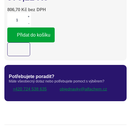
806,70
Kč bez DPH
+
-
Přidat do košíku
Potřebujete poradit?
Máte všeobecný dotaz nebo potřebujete pomoct s výběrem?
+420 724 538 635
objednavky@alfachem.cz