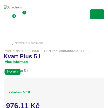
0
0
NOVINKY v sortimentu
Prod. číslo:
100001065
EAN kód:
8586000285347
Kvart Plus 5 L
Více informací
Novinka
skladem > 10
976,11
Kč