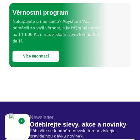
Věrnostní program
Nakupujete u nás často? Abychom Vás
odměnili za vaši věrnost, s každým nákupem
nad 1 500 Kč u nás získáte slevu 5% na ten
další.
Více informací
Newsletter
1
Odebírejte slevy, akce a novinky
Přihlašte se k odběru newsletteru a získejte
pravidelnou dávku novinek.