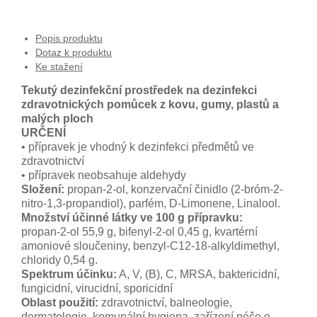
Popis produktu
Dotaz k produktu
Ke stažení
Tekutý dezinfekční prostředek na dezinfekci
zdravotnických pomůcek z kovu, gumy, plastů a
malých ploch
URČENÍ
• přípravek je vhodný k dezinfekci předmětů ve
zdravotnictví
• přípravek neobsahuje aldehydy
Složení:
propan-2-ol, konzervační činidlo (2-bróm-2-
nitro-1,3-propandiol), parfém, D-Limonene, Linalool.
Množství účinné látky ve 100 g přípravku:
propan-2-ol 55,9 g, bifenyl-2-ol 0,45 g, kvartérní
amoniové sloučeniny, benzyl-C12-18-alkyldimethyl,
chloridy 0,54 g.
Spektrum účinku:
A, V, (B), C, MRSA, baktericidní,
fungicidní, virucidní, sporicidní
Oblast použití:
zdravotnictví, balneologie,
dermatologie, komunální hygiena, zařízení péče o