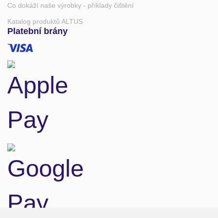
Co dokáží naše výrobky - příklady čištění
Katalog produktů ALTUS
Platební brány