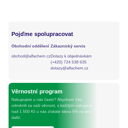
Pojďme spolupracovat
Obchodní oddělení
Zákaznický servis
obchod@alfachem.cz
Dotazy k objednávkám
(+420) 724 538 635
dotazy@alfachem.cz
Věrnostní program
Nakupujete u nás často? Abychom Vás
odměnili za vaši věrnost, s každým nákupem
nad 1 500 Kč u nás získáte slevu 5% na ten
další.