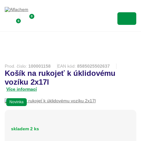
0
0
Prod. číslo:
100001158
EAN kód:
8585025502637
Košík na rukojeť k úklidovému
vozíku 2x17l
Více informací
Novinka
skladem 2 ks