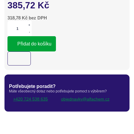
385,72
Kč
318,78
Kč bez DPH
+
-
Přidat do košíku
Potřebujete poradit?
Máte všeobecný dotaz nebo potřebujete pomoct s výběrem?
+420 724 538 635
objednavky@alfachem.cz