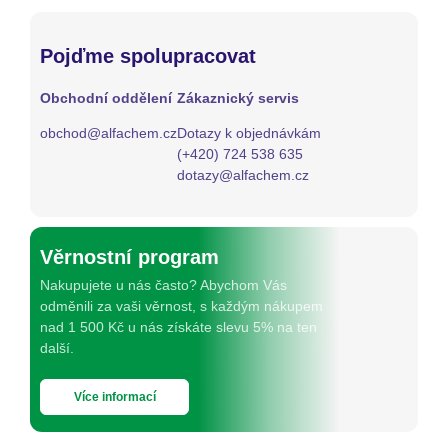
Pojďme spolupracovat
Obchodní oddělení
Zákaznický servis
obchod@alfachem.cz
Dotazy k objednávkám
(+420) 724 538 635
dotazy@alfachem.cz
Věrnostní program
Nakupujete u nás často? Abychom Vás
odměnili za vaši věrnost, s každým nákupem
nad 1 500 Kč u nás získáte slevu 5% na ten
další.
Více informací