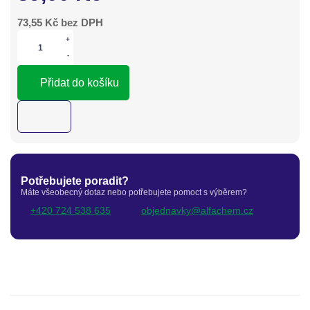
73,55
Kč bez DPH
+
-
Přidat do košíku
Potřebujete poradit?
Máte všeobecný dotaz nebo potřebujete pomoct s výběrem?
+420 724 538 635
objednavky@alfachem.cz