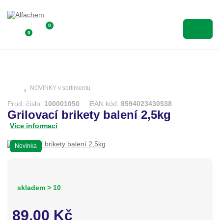
0
0
NOVINKY v sortimentu
Prod. číslo:
100001050
EAN kód:
8594023430538
Grilovací brikety balení 2,5kg
Více informací
Novinka
skladem > 10
89,00
Kč