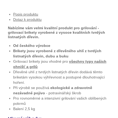
Popis produktu
Dotaz k produktu
Nabízíme vám velmi kvalitní produkt pro grilování -
grilovací brikety vyrobené z vysoce kvalitních tvrdých
listnatých dřevin.
Od českého výrobce
Brikety jsou vyrobené z dřevěného uhlí z tvrdých
listnatých dřevin, dubu a buku
Grilovací brikety jsou vhodné pro
všechny typy našich
ohnišť a grilů
Dřevěné uhlí z tvrdých listnatých dřevin dodává těmto
briketám vysokou výhřevnost a postupné dlouhotrvající
hoření.
Při výrobě se používá
ekologické a zdravotně
nezávadné pojivo
- potravinářský škrob
Pro rovnoměrné a intenzivní grilování vašich oblíbených
pokrmů
Balení 2,5 kg