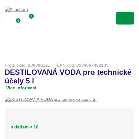
0
0
Prod. číslo:
200000121
EAN kód:
8594067482135
DESTILOVANÁ VODA pro technické
účely 5 l
Více informací
skladem > 10