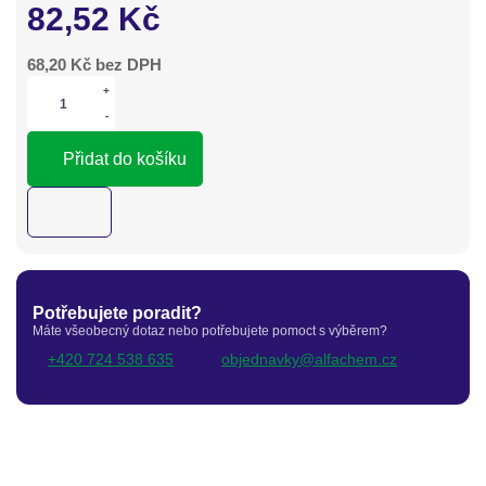
82,52
Kč
68,20
Kč bez DPH
+
-
Přidat do košíku
Potřebujete poradit?
Máte všeobecný dotaz nebo potřebujete pomoct s výběrem?
+420 724 538 635
objednavky@alfachem.cz