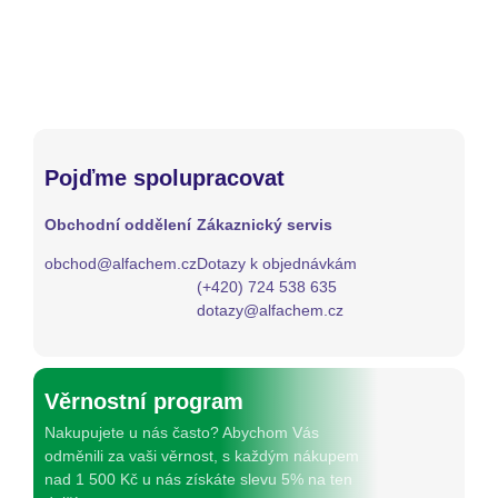
Pojďme spolupracovat
Obchodní oddělení
Zákaznický servis
obchod@alfachem.cz
Dotazy k objednávkám
(+420) 724 538 635
dotazy@alfachem.cz
Věrnostní program
Nakupujete u nás často? Abychom Vás
odměnili za vaši věrnost, s každým nákupem
nad 1 500 Kč u nás získáte slevu 5% na ten