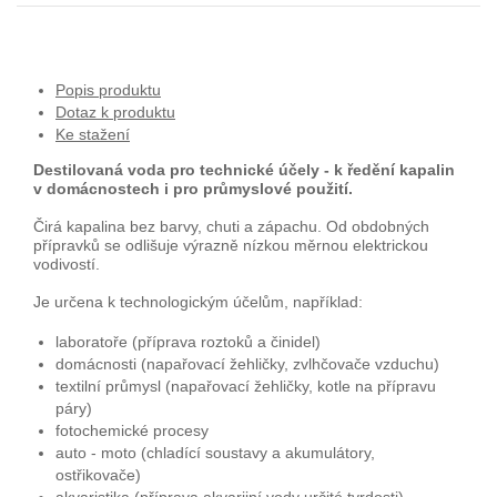
Popis produktu
Dotaz k produktu
Ke stažení
Destilovaná voda pro technické účely - k ředění kapalin
v domácnostech i pro průmyslové použití.
Čirá kapalina bez barvy, chuti a zápachu. Od obdobných
přípravků se odlišuje výrazně nízkou měrnou elektrickou
vodivostí.
Je určena k technologickým účelům, například:
laboratoře (příprava roztoků a činidel)
domácnosti (napařovací žehličky, zvlhčovače vzduchu)
textilní průmysl (napařovací žehličky, kotle na přípravu
páry)
fotochemické procesy
auto - moto (chladící soustavy a akumulátory,
ostřikovače)
akvaristika (příprava akvarijní vody určité tvrdosti)