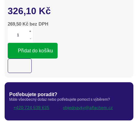
326,10
Kč
269,50
Kč bez DPH
+
-
Přidat do košíku
Potřebujete poradit?
Máte všeobecný dotaz nebo potřebujete pomoct s výběrem?
+420 724 538 635
objednavky@alfachem.cz