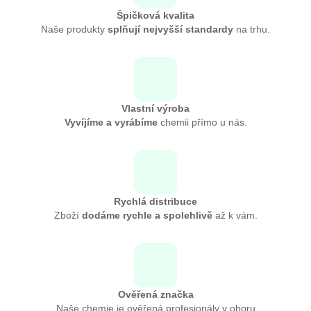
Špičková kvalita
Naše produkty
splňují nejvyšší standardy
na trhu.
Vlastní výroba
Vyvíjíme a vyrábíme
chemii přímo u nás.
Rychlá distribuce
Zboží
dodáme rychle a spolehlivě
až k vám.
Ověřená značka
Naše chemie je ověřená profesionály v oboru