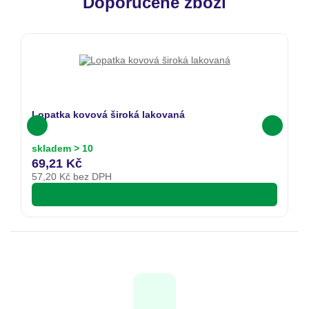
Doporučené zboží
Lopatka kovová široká lakovaná
N
skladem > 10
s
69,21 Kč
2
57,20
Kč bez DPH
2