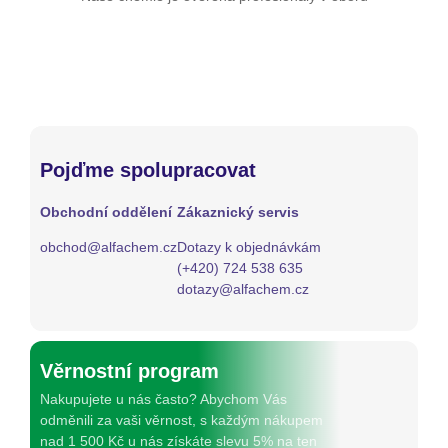
Pojďme spolupracovat
Obchodní oddělení
Zákaznický servis
obchod@alfachem.cz
Dotazy k objednávkám
(+420) 724 538 635
dotazy@alfachem.cz
Věrnostní program
Nakupujete u nás často? Abychom Vás
odměnili za vaši věrnost, s každým nákupem
nad 1 500 Kč u nás získáte slevu 5% na ten