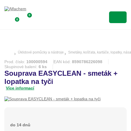
0
0
Úklidové pomůcky a nástroje
Smetáky, košťata, kartáče, lopatky, nás
Prod. číslo:
100000594
EAN kód:
8590786226098
Skupinové balení:
6 ks
Souprava EASYCLEAN - smeták +
lopatka na tyči
Více informací
do 14 dnů